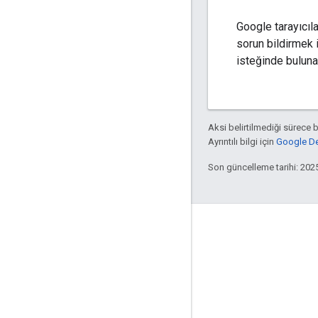
Google tarayıcıl
sorun bildirmek 
isteğinde buluna
Aksi belirtilmediği sürece 
Ayrıntılı bilgi için
Google Dev
Son güncelleme tarihi: 202
Etkileşim
Google Developer Program
Google Developer Groups
Google Developer Experts