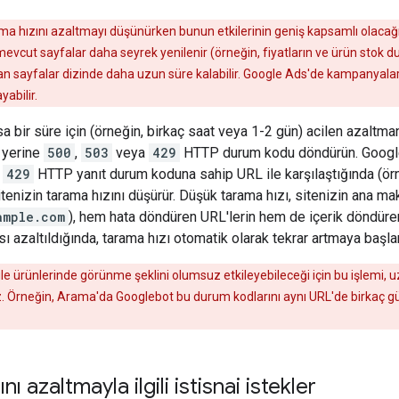
rama hızını azaltmayı düşünürken bunun etkilerinin geniş kapsamlı olac
 mevcut sayfalar daha seyrek yenilenir (örneğin, fiyatların ve ürün st
lan sayfalar dizinde daha uzun süre kalabilir. Google Ads'de kampanyalarını
abilir.
ısa bir süre için (örneğin, birkaç saat veya 1-2 gün) acilen azaltm
yerine
500
,
503
veya
429
HTTP durum kodu döndürün. Google'
a
429
HTTP yanıt durum koduna sahip URL ile karşılaştığında (ör
itenizin tarama hızını düşürür. Düşük tarama hızı, sitenizin ana m
ample.com
), hem hata döndüren URL'lerin hem de içerik döndüren 
sı azaltıldığında, tarama hızı otomatik olarak tekrar artmaya başlar
gle ürünlerinde görünme şeklini olumsuz etkileyebileceği için bu işlemi,
. Örneğin, Arama'da Googlebot bu durum kodlarını aynı URL'de birkaç g
nı azaltmayla ilgili istisnai istekler