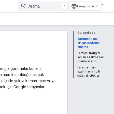
/
Bu sayfada
Taramada ani
artışın nedenini
anlama
Tarayıcı trafiğini
acilen azaltma (acil
durumlar için)
Tarama hızını
miş algoritmalar kullanır.
azaltmayla ilgili
den mümkün olduğunca çok
istisnai istekler
mli ölçüde yük yüklenmesine veya
mek için Google tarayıcıları