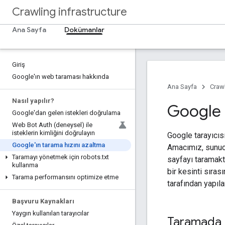
Crawling infrastructure
Ana Sayfa
Dokümanlar
Giriş
Google'ın web taraması hakkında
Ana Sayfa
Crawl
Nasıl yapılır?
Google 
Google'dan gelen istekleri doğrulama
Web Bot Auth (deneysel) ile
isteklerin kimliğini doğrulayın
Google tarayıcısı
Google'ın tarama hızını azaltma
Amacımız, sunuc
Taramayı yönetmek için robots
.
txt
sayfayı taramakt
kullanma
bir kesinti sıras
Tarama performansını optimize etme
tarafından yapıla
Başvuru Kaynakları
Yaygın kullanılan tarayıcılar
Taramada a