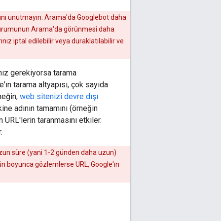
ağını unutmayın. Arama'da Googlebot daha
ok durumunun Arama'da görünmesi daha
z iptal edilebilir veya duraklatılabilir ve
anız gerekiyorsa tarama
ın tarama altyapısı, çok sayıda
neğin,
web sitenizi devre dışı
akine adının tamamını (örneğin
URL'lerin taranmasını etkiler.
.
 uzun süre (yani 1-2 günden daha uzun)
ün boyunca gözlemlerse URL, Google'ın