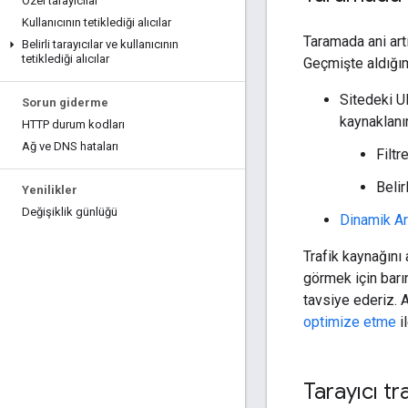
Özel tarayıcılar
Kullanıcının tetiklediği alıcılar
Taramada ani artı
Belirli tarayıcılar ve kullanıcının
tetiklediği alıcılar
Geçmişte aldığım
Sitedeki UR
Sorun giderme
kaynaklanır
HTTP durum kodları
Ağ ve DNS hataları
Filtr
Belir
Yenilikler
Değişiklik günlüğü
Dinamik Ar
Trafik kaynağını
görmek için barı
tavsiye ederiz. 
optimize etme
il
Tarayıcı tr