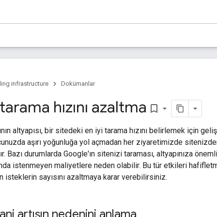
ing infrastructure
Dokümanlar
tarama hızını azaltma
bookmark_border
nın altyapısı, bir sitedeki en iyi tarama hızını belirlemek için geliş
unuzda aşırı yoğunluğa yol açmadan her ziyaretimizde siteniz
ır. Bazı durumlarda Google'ın sitenizi taraması, altyapınıza öne
ında istenmeyen maliyetlere neden olabilir. Bu tür etkileri hafiflet
n isteklerin sayısını azaltmaya karar verebilirsiniz.
ni artışın nedenini anlama