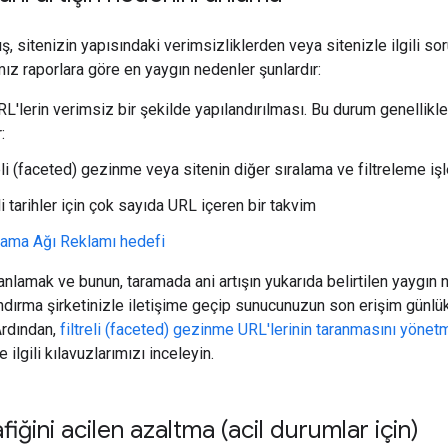
ş, sitenizin yapısındaki verimsizliklerden veya sitenizle ilgili sor
ız raporlara göre en yaygın nedenler şunlardır:
L'lerin verimsiz bir şekilde yapılandırılması. Bu durum genellikle s
:
eli (faceted) gezinme veya sitenin diğer sıralama ve filtreleme işl
li tarihler için çok sayıda URL içeren bir takvim
ama Ağı Reklamı hedefi
 anlamak ve bunun, taramada ani artışın yukarıda belirtilen yaygın
ndırma şirketinizle iletişime geçip sunucunuzun son erişim günl
Ardından,
filtreli (faceted) gezinme URL'lerinin taranmasını yönet
e ilgili kılavuzlarımızı inceleyin.
afiğini acilen azaltma (acil durumlar için)