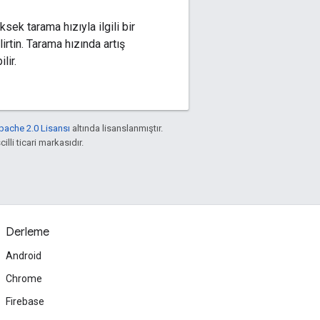
ek tarama hızıyla ilgili bir
irtin. Tarama hızında artış
lir.
pache 2.0 Lisansı
altında lisanslanmıştır.
illi ticari markasıdır.
Derleme
Android
Chrome
Firebase