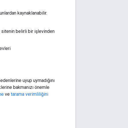
unlardan kaynaklanabilir.
itenin belirli bir işlevinden
evleri
 nedenlerine uyup uymadığını
üklerine bakmanızı önemle
me
ve
tarama verimliliğini