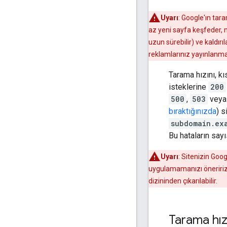
Uyarı
: Google'ın ta
az yeni sayfa keşfeder,
uzun sürebilir) ve kaldırı
reklamlarınız yayınlanmay
Tarama hızını, k
isteklerine
200
500
,
503
vey
bıraktığınızda
) s
subdomain.ex
Bu hataların sayı
Uyarı
: Sitenizin Goo
uygulamamanızı öneririz
dizininden çıkarılabilir.
Tarama hızı