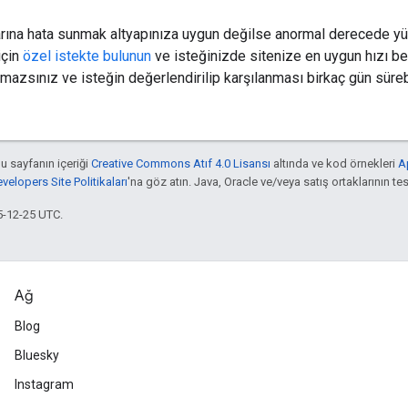
arına hata sunmak altyapınıza uygun değilse anormal derecede yüks
için
özel istekte bulunun
ve isteğinizde sitenize en uygun hızı bel
mazsınız ve isteğin değerlendirilip karşılanması birkaç gün sürebi
bu sayfanın içeriği
Creative Commons Atıf 4.0 Lisansı
altında ve kod örnekleri
A
elopers Site Politikaları
'na göz atın. Java, Oracle ve/veya satış ortaklarının tesc
5-12-25 UTC.
Ağ
Blog
Bluesky
Instagram