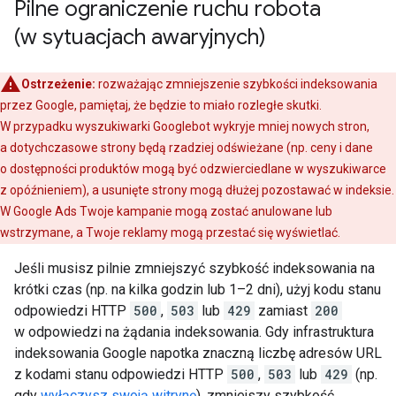
Pilne ograniczenie ruchu robota
(w sytuacjach awaryjnych)
Ostrzeżenie:
rozważając zmniejszenie szybkości indeksowania
przez Google, pamiętaj, że będzie to miało rozległe skutki.
W przypadku wyszukiwarki Googlebot wykryje mniej nowych stron,
a dotychczasowe strony będą rzadziej odświeżane (np. ceny i dane
o dostępności produktów mogą być odzwierciedlane w wyszukiwarce
z opóźnieniem), a usunięte strony mogą dłużej pozostawać w indeksie.
W Google Ads Twoje kampanie mogą zostać anulowane lub
wstrzymane, a Twoje reklamy mogą przestać się wyświetlać.
Jeśli musisz pilnie zmniejszyć szybkość indeksowania na
krótki czas (np. na kilka godzin lub 1–2 dni), użyj kodu stanu
odpowiedzi HTTP
500
,
503
lub
429
zamiast
200
w odpowiedzi na żądania indeksowania. Gdy infrastruktura
indeksowania Google napotka znaczną liczbę adresów URL
z kodami stanu odpowiedzi HTTP
500
,
503
lub
429
(np.
gdy
wyłączysz swoją witrynę
), zmniejszy szybkość