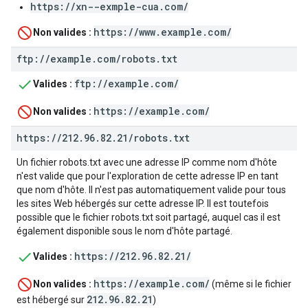
https://xn--exmple-cua.com/
https://www.example.com/
Non valides :
ftp:
/
/
example
.
com
/
robots
.
txt
ftp://example.com/
Valides :
https://example.com/
Non valides :
https:
/
/
212
.
96
.
82
.
21
/
robots
.
txt
Un fichier robots.txt avec une adresse IP comme nom d'hôte
n'est valide que pour l'exploration de cette adresse IP en tant
que nom d'hôte. Il n'est pas automatiquement valide pour tous
les sites Web hébergés sur cette adresse IP. Il est toutefois
possible que le fichier robots.txt soit partagé, auquel cas il est
également disponible sous le nom d'hôte partagé.
https://212.96.82.21/
Valides :
https://example.com/
Non valides :
(même si le fichier
212.96.82.21
est hébergé sur
)