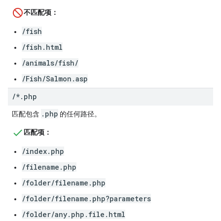
不匹配项：
/fish
/fish.html
/animals/fish/
/Fish/Salmon.asp
/
*
.
php
.php
匹配包含
的任何路径。
匹配项：
/index.php
/filename.php
/folder/filename.php
/folder/filename.php?parameters
/folder/any.php.file.html