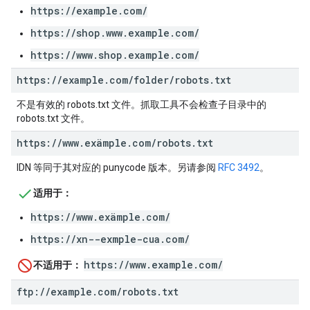
https://example.com/
https://shop.www.example.com/
https://www.shop.example.com/
https:
/
/
example
.
com
/
folder
/
robots
.
txt
不是有效的 robots.txt 文件。抓取工具不会检查子目录中的
robots.txt 文件。
https:
/
/
www
.
exämple
.
com
/
robots
.
txt
IDN 等同于其对应的 punycode 版本。另请参阅
RFC 3492
。
适用于：
https://www.exämple.com/
https://xn--exmple-cua.com/
https://www.example.com/
不适用于：
ftp:
/
/
example
.
com
/
robots
.
txt