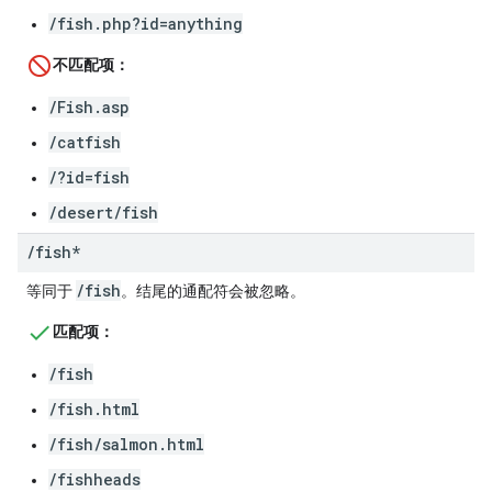
/fish.php?id=anything
不匹配项：
/Fish.asp
/catfish
/?id=fish
/desert/fish
/
fish*
/fish
等同于
。结尾的通配符会被忽略。
匹配项：
/fish
/fish.html
/fish/salmon.html
/fishheads