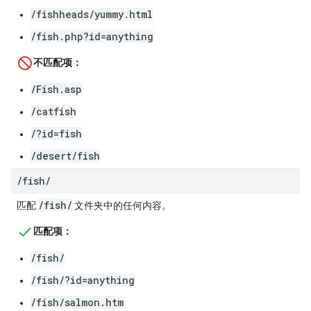
/fishheads/yummy.html
/fish.php?id=anything
不匹配项：
/Fish.asp
/catfish
/?id=fish
/desert/fish
/
fish
/
/fish/
匹配
文件夹中的任何内容。
匹配项：
/fish/
/fish/?id=anything
/fish/salmon.htm