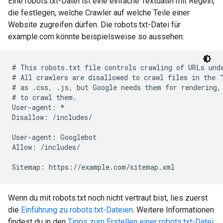
Eine robots.txt-Datei ist eine einfache Textdatei mit Regeln,
die festlegen, welche Crawler auf welche Teile einer
Website zugreifen dürfen. Die robots.txt-Datei für
example.com könnte beispielsweise so aussehen:
# This robots.txt file controls crawling of URLs unde
# All crawlers are disallowed to crawl files in the "
# as .css, .js, but Google needs them for rendering, 
# to crawl them.

User-agent: *

Disallow: /includes/

User-agent: Googlebot

Allow: /includes/

Sitemap: https://example.com/sitemap.xml
Wenn du mit robots.txt noch nicht vertraut bist, lies zuerst
die
Einführung zu robots.txt-Dateien
. Weitere Informationen
findest du in den
Tipps zum Erstellen einer robots.txt-Datei
.