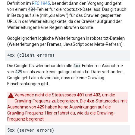
Definition im
RFC 1945
, beendet dann den Vorgang und geht
404
von einem
-Fehler für die robots.txt-Datei aus. Das gilt auch
in Bezug auf alle (mit „disallow“) für das Crawlen gesperrten
URLs in der Weiterleitungskette, da der Crawler aufgrund der
Weiterleitungen keine Regeln abrufen konnte.
Google ignoriert logische Weiterleitungen in robots.txt-Dateien
(Weiterleitungen per Frames, JavaScript oder Meta-Refresh).
4xx (client errors)
4xx
Die Google-Crawler behandeln alle
-Fehler mit Ausnahme
429
von
so, als wäre keine gültige robots.txt-Datei vorhanden.
Google geht also davon aus, dass es keine Crawling-
Einschränkungen gibt.
401
403
Verwende nicht die Statuscodes
und
, um die
4xx
Crawling-Frequenz zu begrenzen. Die
-Statuscodes mit
429
Ausnahme von
haben keine Auswirkungen auf die
Crawling-Frequenz.
Hier erfährst du, wie du die Crawling-
Frequenz begrenzt.
5xx (server errors)