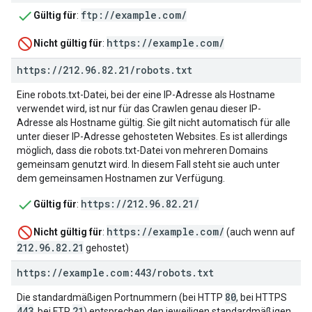
ftp://example.com/
Gültig für
:
https://example.com/
Nicht gültig für
:
https:
/
/
212
.
96
.
82
.
21
/
robots
.
txt
Eine robots.txt-Datei, bei der eine IP-Adresse als Hostname
verwendet wird, ist nur für das Crawlen genau dieser IP-
Adresse als Hostname gültig. Sie gilt nicht automatisch für alle
unter dieser IP-Adresse gehosteten Websites. Es ist allerdings
möglich, dass die robots.txt-Datei von mehreren Domains
gemeinsam genutzt wird. In diesem Fall steht sie auch unter
dem gemeinsamen Hostnamen zur Verfügung.
https://212.96.82.21/
Gültig für
:
https://example.com/
Nicht gültig für
:
(auch wenn auf
212.96.82.21
gehostet)
https:
/
/
example
.
com:443
/
robots
.
txt
80
Die standardmäßigen Portnummern (bei HTTP
, bei HTTPS
443
21
, bei FTP
) entsprechen den jeweiligen standardmäßigen