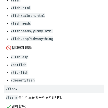
/fish
/fish.html
/fish/salmon.html
/fishheads
/fishheads/yummy.html
/fish.php?id=anything
일치하지 않음:
/Fish.asp
/catfish
/?id=fish
/desert/fish
/
fish
/
/fish/
폴더의 모든 항목과 일치합니다.
일치 항목: