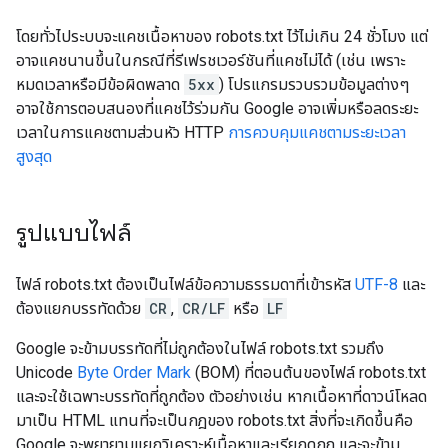
โดยทั่วไประบบจะแคชเนื้อหาของ robots.txt ไว้ไม่เกิน 24 ชั่วโมง แต่
อาจแคชนานขึ้นในกรณีที่รีเฟรชเวอร์ชันที่แคชไม่ได้ (เช่น เพราะ
หมดเวลาหรือมีข้อผิดพลาด
5xx
) โปรแกรมรวบรวมข้อมูลต่างๆ
อาจใช้การตอบสนองที่แคชไว้ร่วมกัน Google อาจเพิ่มหรือลดระยะ
เวลาในการแคชตามส่วนหัว HTTP
การควบคุมแคชตามระยะเวลา
สูงสุด
รูปแบบไฟล์
ไฟล์ robots.txt ต้องเป็นไฟล์ข้อความธรรมดาที่เข้ารหัส
UTF-8
และ
ต้องแยกบรรทัดด้วย
CR
,
CR/LF
หรือ
LF
Google จะข้ามบรรทัดที่ไม่ถูกต้องในไฟล์ robots.txt รวมถึง
Unicode
Byte Order Mark
(BOM) ที่ตอนต้นของไฟล์ robots.txt
และจะใช้เฉพาะบรรทัดที่ถูกต้อง ตัวอย่างเช่น หากเนื้อหาที่ดาวน์โหลด
มาเป็น HTML แทนที่จะเป็นกฎของ robots.txt สิ่งที่จะเกิดขึ้นคือ
Google จะพยายามแยกวิเคราะห์เนื้อหาและเรียกดูกฎ และจะข้าม