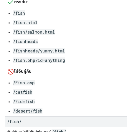
ตรงกับ:
/fish
/fish.html
/fish/salmon.html
/fishheads
/fishheads/yummy.html
/fish.php?id=anything
ไม่จับคู่กับ
/Fish.asp
/catfish
/?id=fish
/desert/fish
/
fish
/
/fish/