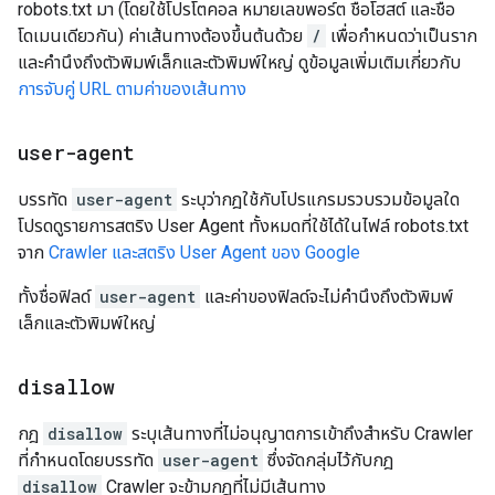
robots.txt มา (โดยใช้โปรโตคอล หมายเลขพอร์ต ชื่อโฮสต์ และชื่อ
โดเมนเดียวกัน) ค่าเส้นทางต้องขึ้นต้นด้วย
/
เพื่อกำหนดว่าเป็นราก
และคำนึงถึงตัวพิมพ์เล็กและตัวพิมพ์ใหญ่ ดูข้อมูลเพิ่มเติมเกี่ยวกับ
การจับคู่ URL ตามค่าของเส้นทาง
user-agent
บรรทัด
user-agent
ระบุว่ากฎใช้กับโปรแกรมรวบรวมข้อมูลใด
โปรดดูรายการสตริง User Agent ทั้งหมดที่ใช้ได้ในไฟล์ robots.txt
จาก
Crawler และสตริง User Agent ของ Google
ทั้งชื่อฟิลด์
user-agent
และค่าของฟิลด์จะไม่คำนึงถึงตัวพิมพ์
เล็กและตัวพิมพ์ใหญ่
disallow
กฎ
disallow
ระบุเส้นทางที่ไม่อนุญาตการเข้าถึงสําหรับ Crawler
ที่กําหนดโดยบรรทัด
user-agent
ซึ่งจัดกลุ่มไว้กับกฎ
disallow
Crawler จะข้ามกฎที่ไม่มีเส้นทาง