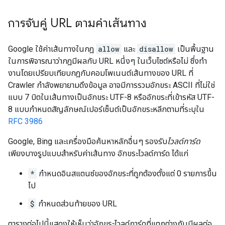
การจับคู่ URL ตามค่าเส้นทาง
Google ใช้ค่าเส้นทางในกฎ
allow
และ
disallow
เป็นพื้นฐาน
ในการพิจารณาว่ากฎมีผลกับ URL หนึ่งๆ ในเว็บไซต์หรือไม่ ซึ่งทํา
งานโดยเปรียบเทียบกฎกับคอมโพเนนต์เส้นทางของ URL ที่
Crawler กําลังพยายามดึงข้อมูล อาจมีการรวมอักขระ ASCII ที่ไม่ใช่
แบบ 7 บิตในเส้นทางเป็นอักขระ UTF-8 หรืออักขระที่เข้ารหัส UTF-
8 แบบกำหนดสัญลักษณ์เปอร์เซ็นต์เป็นอักขระหลีกตามที่ระบุใน
RFC 3986
Google, Bing และเครื่องมือค้นหาหลักอื่นๆ รองรับ
ไวลด์การ์ด
เพียงบางรูปแบบสําหรับค่าเส้นทาง อักขระไวลด์การ์ด ได้แก่
*
กำหนดอินสแตนซ์ของอักขระที่ถูกต้องตั้งแต่ 0 รายการขึ้น
ไป
$
กำหนดส่วนท้ายของ URL
ตารางต่อไปนี้แสดงให้เห็นว่าอักขระไวลด์การ์ดที่แตกต่างกันมีผลต่อ