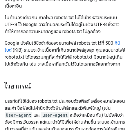
เนื้อหาอื่น
ในทํานองเดียวกัน หากไฟล์ robots.txt ไม่ได้เข้ารหัสอักขระแบบ
UTF-8 ไว้ Google อาจข้ามอักขระที่ไม่ได้อยู่ในช่วง UTF-8 ซึ่งอาจ
ทำให้การถอดความหมายกฎของ robots.txt ไม่ถูกต้อง
Google บังคับใช้ขีดจำกัดของขนาดไฟล์ robots.txt ไว้ที่ 500
กิบิ
ไบต์
(KiB) ระบบจะข้ามเนื้อหาที่เกินขนาดไฟล์สูงสุด คุณลดขนาดไฟล์
robots.txt ได้โดยรวมกฎที่จะทำให้ไฟล์ robots.txt มีขนาดใหญ่เกิน
ไปเข้าด้วยกัน เช่น วางเนื้อหาที่ยกเว้นไว้ในไดเรกทอรีแยกต่างหาก
ไวยากรณ์
บรรทัดที่ใช้ได้ของ robots.txt ประกอบด้วยฟิลด์ เครื่องหมายโคลอน
และค่า ชื่อฟิลด์ไม่คำนึงถึงตัวพิมพ์เล็กและตัวพิมพ์ใหญ่ (เช่น
User-agent
และ
user-agent
จะถือว่าเหมือนกัน) ไม่บังคับว่า
ต้องมีการเว้นวรรค แต่แนะนำให้มีเพื่อให้อ่านง่ายขึ้น ระบบจะข้ามการ
เว้นวรรคที่ส่วนต้นและส่วนท้ายของบรรทัด หากต้องการใส่คำอธิบาย