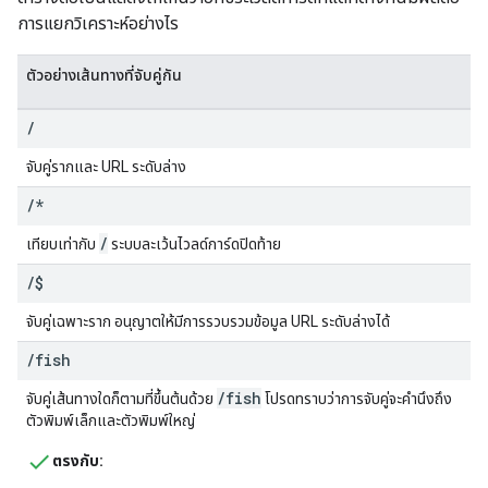
การแยกวิเคราะห์อย่างไร
ตัวอย่างเส้นทางที่จับคู่กัน
/
จับคู่รากและ URL ระดับล่าง
/
*
/
เทียบเท่ากับ
ระบบละเว้นไวลด์การ์ดปิดท้าย
/
$
จับคู่เฉพาะราก อนุญาตให้มีการรวบรวมข้อมูล URL ระดับล่างได้
/
fish
/fish
จับคู่เส้นทางใดก็ตามที่ขึ้นต้นด้วย
โปรดทราบว่าการจับคู่จะคำนึงถึง
ตัวพิมพ์เล็กและตัวพิมพ์ใหญ่
ตรงกับ: