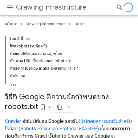
Crawling infrastructure
หน้าแรก
Crawling infrastructure
เอกสาร
ในหน้านี้
ไฟล์ robots.txt คืออะไร
ตำแหน่งไฟล์และช่วงความถูกต้อง
ตัวอย่าง URL ที่ถูกต้องของ robots.txt
การจัดการข้อผิดพลาดและรหัสสถานะ HTTP
กำลังแคช
วิธีที่ Google ตีความข้อกําหนดของ
robots
.
txt
bookmark_border
Crawler
อัตโนมัติของ Google รองรับ
โปรโตคอลการยกเว้นสำหรับ
โรบ็อต (Robots Exclusion Protocol หรือ REP)
ซึ่งหมายความว่า
ก่อนที่จะทำการ Crawl เว็บไซต์ใด Crawler ของ Google จะ