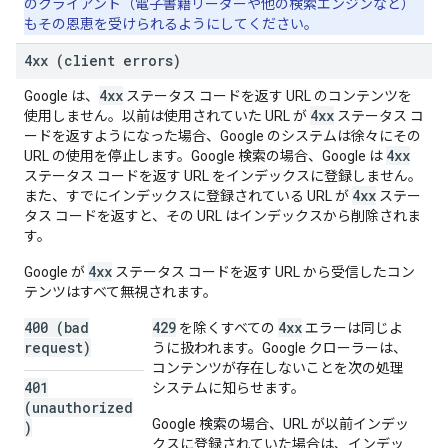
のクライアント（電子書籍リーダーや他の検索エンジンなど）
もその恩恵を受けられるようにしてください。
4xx (client errors)
4xx
Google は、
ステータス コードを返す URL のコンテンツを
4xx
使用しません。以前は使用されていた URL が
ステータス コ
ードを返すようになった場合、Google のシステムは徐々にその
4xx
URL の使用を停止します。Google 検索の場合、Google は
ステータス コードを返す URL をインデックスに登録しません。
4xx
また、すでにインデックスに登録されている URL が
ステー
タス コードを返すと、その URL はインデックスから削除されま
す。
4xx
Google が
ステータス コードを返す URL から受信したコン
テンツはすべて無視されます。
400 (bad
429
4xx
を除くすべての
エラーは同じよ
request)
うに扱われます。Google クローラーは、
コンテンツが存在しないことを次の処理
401
システムに知らせます。
(unauthorized
Google 検索の場合、URL が以前インデッ
)
クスに登録されていた場合は、インデッ