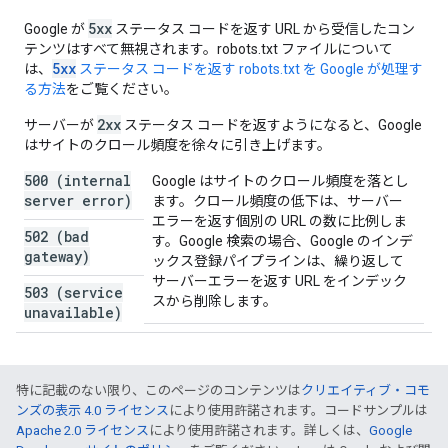
5xx
Google が
ステータス コードを返す URL から受信したコン
テンツはすべて無視されます。robots.txt ファイルについて
5xx
は、
ステータス コードを返す robots.txt を Google が処理す
る方法
をご覧ください。
2xx
サーバーが
ステータス コードを返すようになると、Google
はサイトのクロール頻度を徐々に引き上げます。
500 (internal
Google はサイトのクロール頻度を落とし
server error)
ます。クロール頻度の低下は、サーバー
エラーを返す個別の URL の数に比例しま
502 (bad
す。Google 検索の場合、Google のインデ
gateway)
ックス登録パイプラインは、繰り返して
サーバーエラーを返す URL をインデック
503 (service
スから削除します。
unavailable)
特に記載のない限り、このページのコンテンツは
クリエイティブ・コモ
ンズの表示 4.0 ライセンス
により使用許諾されます。コードサンプルは
Apache 2.0 ライセンス
により使用許諾されます。詳しくは、
Google