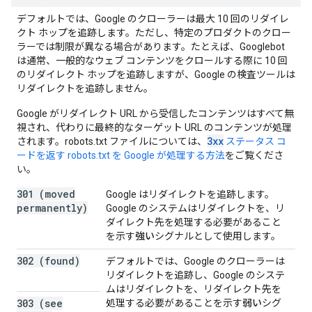
デフォルトでは、Google のクローラーは最大 10 回のリダイレ
クト ホップを追跡します。ただし、特定のプロダクトのクロー
ラーでは制限が異なる場合があります。たとえば、Googlebot
は通常、一般的なウェブ コンテンツをクロールする際に 10 回
のリダイレクト ホップを追跡しますが、Google の検査ツールは
リダイレクトを追跡しません。
Google がリダイレクト URL から受信したコンテンツはすべて無
視され、代わりに最終的なターゲット URL のコンテンツが処理
3xx
されます。robots.txt ファイルについては、
ステータス コ
ードを返す robots.txt を Google が処理する方法
をご覧くださ
い。
301 (moved
Google はリダイレクトを追跡します。
permanently)
Google のシステムはリダイレクトを、リ
ダイレクト先を処理する必要があること
を示す
強い
シグナルとして使用します。
302 (found)
デフォルトでは、Google のクローラーは
リダイレクトを追跡し、Google のシステ
ムはリダイレクトを、リダイレクト先を
303 (see
処理する必要があることを示す
弱い
シグ