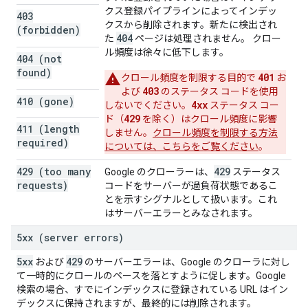
クス登録パイプラインによってインデッ
403
クスから削除されます。新たに検出され
(forbidden)
404
た
ページは処理されません。 クロー
ル頻度は徐々に低下します。
404 (not
found)
401
クロール頻度を制限する目的で
お
403
よび
のステータス コードを使用
410 (gone)
4xx
しないでください。
ステータス コー
429
ド（
を除く）はクロール頻度に影響
411 (length
しません。
クロール頻度を制限する方法
required)
については、こちらをご覧ください
。
429 (too many
429
Google のクローラーは、
ステータス
requests)
コードをサーバーが過負荷状態であるこ
とを示すシグナルとして扱います。これ
はサーバーエラーとみなされます。
5xx (server errors)
5xx
429
および
のサーバーエラーは、Google のクローラに対し
て一時的にクロールのペースを落とすように促します。Google
検索の場合、すでにインデックスに登録されている URL はイン
デックスに保持されますが、最終的には削除されます。