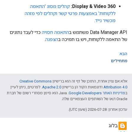
Display & Video 360:
קהלים מסוג 'התאמה
ללקוחות' באמצעות פרטי קשר וקהלים לפי מזהה
מכשיר נייד
.
‫Data Manager API משתמש ב
התאמה חסויה
כדי לעבד נתונים
של התאמה ללקוחות, ויש בו תמיכה ב
הצפנה
.
הבא
מתחילים
אלא אם צוין אחרת, התוכן של דף זה הוא ברישיון
Creative Commons
Attribution 4.0
ודוגמאות הקוד הן ברישיון
Apache 2.0
. לפרטים, ניתן לעיין
ב
מדיניות האתר Google Developers‏
.‏ Java הוא סימן מסחרי רשום של חברת
Oracle ו/או של השותפים העצמאיים שלה.
עדכון אחרון: 2026-07-28 (שעון UTC).
בלוג