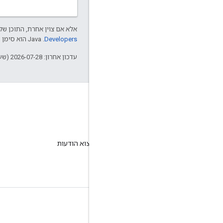
אלא אם צוין אחרת, התוכן של 
Developers‏
.‏ Java הוא סימן מסחרי רשום של חברת Oracle ו/או של השותפים העצמאיים שלה.
עדכון אחרון: 2026-07-28 (שעון UTC).
בלוג
בבלוג שלנו תוכלו למצוא הודעות
חשובות.
עניין