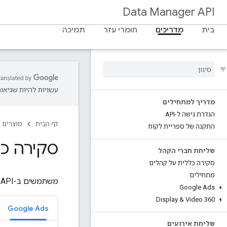
Data Manager API
בית
מדריכים
חומרי עזר
תמיכה
עשויות להיות שגיאות
מדריך למתחילים
הגדרת גישה ל-API
דף הבית
מוצרים
התקנה של ספריית לקוח
סקירה כל
שליחת חברי הקהל
סקירה כללית על קהלים
מתחילים
משתמשים ב-Data Manager API כדי לשלוח את סוגי האירועים הבאים:
Google Ads
Display & Video 360
Google Ads
שליחת אירועים