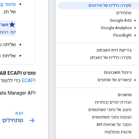
שיפור Google Tag באמצעות מקורות נתונים נוספים
סקירה כללית של אירועים
של תג.
מתחילים
Google Ads
הערה
Google Analytics
יום. ההגדר
Floodlight
שליחה 
בדיקת דוח האבחון
שליחת
ה
סקירה כללית של האבחון
מפרט IAB ECAPI:
ניהול חשבונות
ECAPI
כדי ללמוד איך למפות את נתוני I
קישורים של שותפים
‫Data Manager API תומך
מושגים
הגדרת יעדים וכותרות
עיצוב של נתוני משתמשים
הבא
הצפנת נתוני משתמשים
arrow_forward
מתחילים
הסבר על שגיאות API
שיטות מומלצות