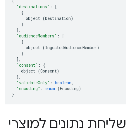
{
"destinations"
:
[
{
object
(
Destination
)
}
],
"audienceMembers"
:
[
{
object
(
IngestedAudienceMember
)
}
],
"consent"
:
{
object
(
Consent
)
},
"validateOnly"
:
boolean
,
"encoding"
:
enum
(
Encoding
)
}
שליחת נתונים למוצרי