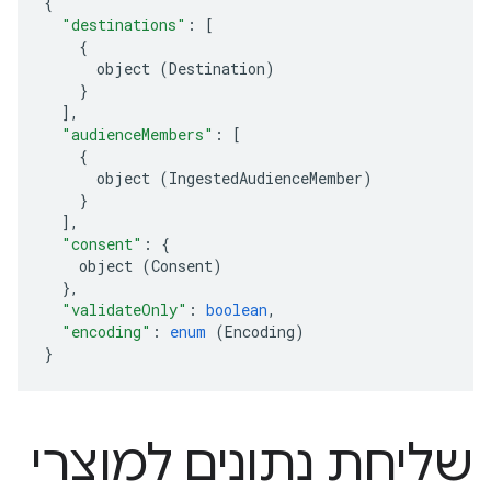
{
"destinations"
:
[
{
object
(
Destination
)
}
],
"audienceMembers"
:
[
{
object
(
IngestedAudienceMember
)
}
],
"consent"
:
{
object
(
Consent
)
},
"validateOnly"
:
boolean
,
"encoding"
:
enum
(
Encoding
)
}
שליחת נתונים למוצרי