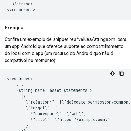
  </string>

Exemplo
Confira um exemplo de snippet res/values/strings.xml para
um app Android que oferece suporte ao compartilhamento
de local com o app (um recurso do Android que não é
compatível no momento):
<resources>

    ...

    <string name="asset_statements">

      [{

        \"relation\": [\"delegate_permission/common.s
        \"target\": {

          \"namespace\": \"web\",

          \"site\": \"https://example.com\"

        }
