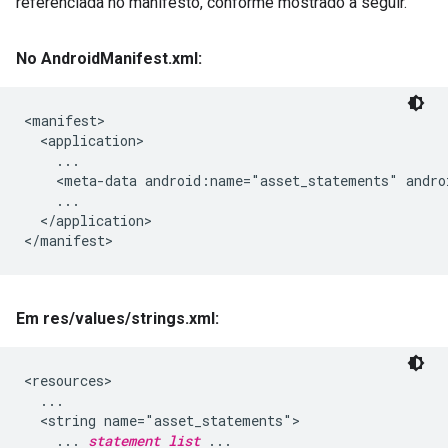
referenciada no manifesto, conforme mostrado a seguir.
No Android
Manifest
.
xml:
<manifest>

  <application>

    ...

    <meta-data android:name="asset_statements" andro
    ...

  </application>

</manifest>
Em res
/
values
/
strings
.
xml:
<resources>

  ...

  <string name="asset_statements">

    ... 
statement list
 ...
