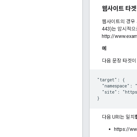
웹사이트 타겟
웹사이트의 경우 사
443)는 암시적으로
http://www.
예
다음 문장 타겟이
"target": {

  "namespace": "
  "site": "https
}
다음 URI는 일치
https://w