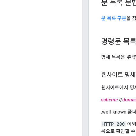
문 목록 문
문 목록 구문
을 
명령문 목록
명세 목록은
주체
웹사이트 명세
웹사이트에서 명세
scheme
://
domai
.well-known
HTTP 200
이외
록으로 확인할 수