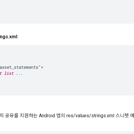
ings
.
xml:
asset_statements">

t list
 ...

공유를 지원하는 Android 앱의 res/values/strings.xml 스