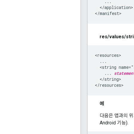
    ...

  </application>

</manifest>
res
/
values
/
str
<resources>

  ...

  <string name="
    ... 
statemen
  </string>

예
다음은 앱과의 위치 
Android 기능).