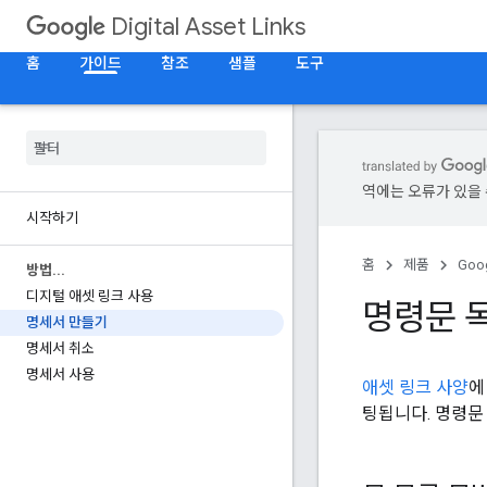
Digital Asset Links
홈
가이드
참조
샘플
도구
역에는 오류가 있을 
시작하기
홈
제품
Goog
방법
.
.
.
디지털 애셋 링크 사용
명령문 
명세서 만들기
명세서 취소
명세서 사용
애셋 링크 사양
에
팅됩니다. 명령문