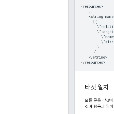
<resources>

    ...

    <string name
      [{

        \"relati
        \"target
          \"name
          \"site
        }

      }]

    </string>

</resources>
타겟 일치
모든 문은
타겟
에
겟이 항목과 일치