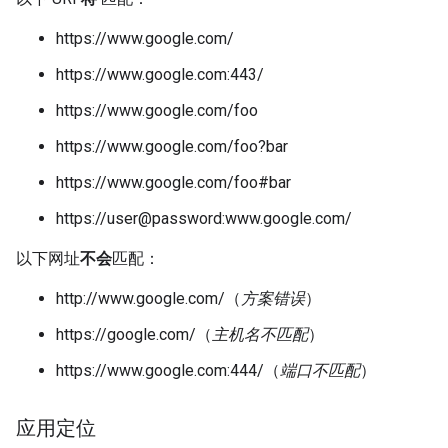
https://www.google.com/
https://www.google.com:443/
https://www.google.com/foo
https://www.google.com/foo?bar
https://www.google.com/foo#bar
https://user@password:www.google.com/
以下网址
不会
匹配：
http://www.google.com/（
方案错误
）
https://google.com/（
主机名不匹配
）
https://www.google.com:444/（
端口不匹配
）
应用定位