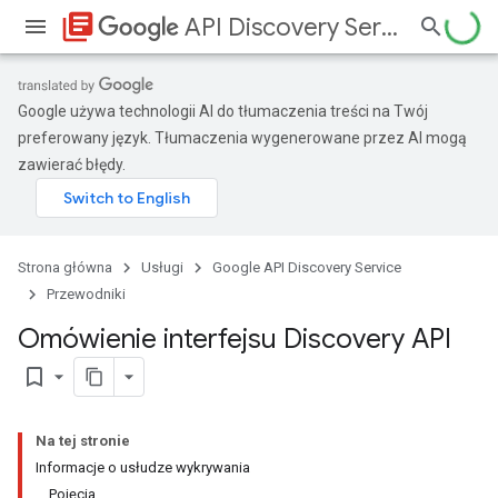
library_books
API Discovery Service
Google używa technologii AI do tłumaczenia treści na Twój
preferowany język. Tłumaczenia wygenerowane przez AI mogą
zawierać błędy.
Strona główna
Usługi
Google API Discovery Service
Przewodniki
Omówienie interfejsu Discovery API
bookmark_border
Na tej stronie
Informacje o usłudze wykrywania
Pojęcia