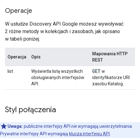
Operacje
W usłudze Discovery API Google możesz wywoływać
2 różne metody w kolekcjach i zasobach, jak opisano
w tabeli poniżej.
Mapowania HTTP
Operacja
Opis
REST
GET
list
Wyświetla listę wszystkich
w
obsługiwanych interfejsów
identyfikatorze URI
API.
zasobu Katalog.
Styl połączenia
Uwaga:
publiczne interfejsy API
nie
wymagają uwierzytelniania.
Prywatne interfejsy API wymagają
klucza interfejsu API
.