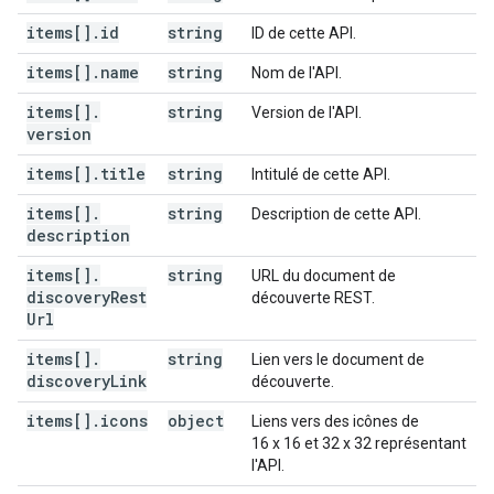
items[]
.
id
string
ID de cette API.
items[]
.
name
string
Nom de l'API.
items[]
.
string
Version de l'API.
version
items[]
.
title
string
Intitulé de cette API.
items[]
.
string
Description de cette API.
description
items[]
.
string
URL du document de
discovery
Rest
découverte REST.
Url
items[]
.
string
Lien vers le document de
discovery
Link
découverte.
items[]
.
icons
object
Liens vers des icônes de
16 x 16 et 32 x 32 représentant
l'API.