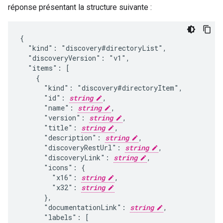
réponse présentant la structure suivante :
{

  "kind": "discovery#directoryList",

  "discoveryVersion": "v1",

  "items": [

    {

      "kind": "discovery#directoryItem",

      "id": 
string
,

      "name": 
string
,

      "version": 
string
,

      "title": 
string
,

      "description": 
string
,

      "discoveryRestUrl": 
string
,

      "discoveryLink": 
string
,

      "icons": {

        "x16": 
string
,

        "x32": 
string
      },

      "documentationLink": 
string
,

      "labels": [
