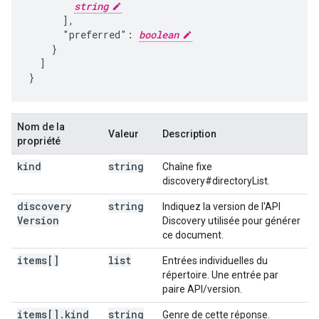
string
      ],

      "preferred": 
boolean
    }

  ]

}
Nom de la
Valeur
Description
propriété
kind
string
Chaîne fixe
discovery#directoryList.
discovery
string
Indiquez la version de l'API
Version
Discovery utilisée pour générer
ce document.
items[]
list
Entrées individuelles du
répertoire. Une entrée par
paire API/version.
items[]
.
kind
string
Genre de cette réponse.