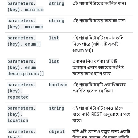
"pattern"
:
string
,
parameters
.
string
এই প্যারামিটারের সর্বনিম্ন মান।
"minimum"
:
string
,
(key)
.
minimum
"maximum"
:
string
,
parameters
.
"enum"
string
:
[
এই প্যারামিটারের সর্বোচ্চ মান।
(key)
.
maximum
string
],
parameters
.
list
এই প্যারামিটারটি যে মানগুলি
"enumDescriptions"
:
[
(key)
.
enum[]
নিতে পারে (যদি এটি একটি
string
enum হয়)।
],
"enumDeprecated"
:
[
parameters
.
list
এনামগুলির বর্ণনা। প্রতিটি
boolean
(key)
.
enum
অবস্থান এনাম অ্যারের সংশ্লিষ্ট
],
Descriptions[]
মানের সাথে ম্যাপ করে।
"repeated"
:
boolean
,
"location"
:
string
,
parameters
.
boolean
এই প্যারামিটারটি একাধিকবার
"properties"
:
(key)
.
প্রদর্শিত হতে পারে কিনা।
(key)
:
(
JsonSchema
)
repeated
}
,
"additionalProperties"
:
(
JsonSchema
),
parameters
.
string
এই প্যারামিটারটি কোয়েরিতে
"items"
:
(
JsonSchema
),
(key)
.
যাবে নাকি REST অনুরোধের পথে
"annotations"
:
location
যাবে।
"required"
:
[
parameters
.
string
object
যদি এটি কোনও বস্তুর জন্য একটি
(key)
.
]
স্কিমা হয়, তাহলে এই বস্তুর প্রতিটি