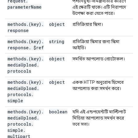
request
.
পশ্চাদমুখী-সামঞ্জস্যতার কারণে
parameter
Name
এই ক্ষেত্রটি থাকে। এটি নিরাপদে
উপেক্ষা করা যেতে পারে।
methods
.
(key)
.
object
প্রতিক্রিয়ার স্কিমা।
response
methods
.
(key)
.
string
প্রতিক্রিয়া স্কিমার জন্য স্কিমা
response
.
$ref
আইডি।
methods
.
(key)
.
object
সমর্থিত আপলোড প্রোটোকল।
media
Upload
.
protocols
methods
.
(key)
.
object
একক HTTP অনুরোধ হিসেবে
media
Upload
.
আপলোড করা সমর্থন করে।
protocols
.
simple
methods
.
(key)
.
boolean
যদি এই এন্ডপয়েন্টটি মাল্টিপার্ট
media
Upload
.
মিডিয়া আপলোড সমর্থন করে
protocols
.
তবে সত্য।
simple
.
multipart