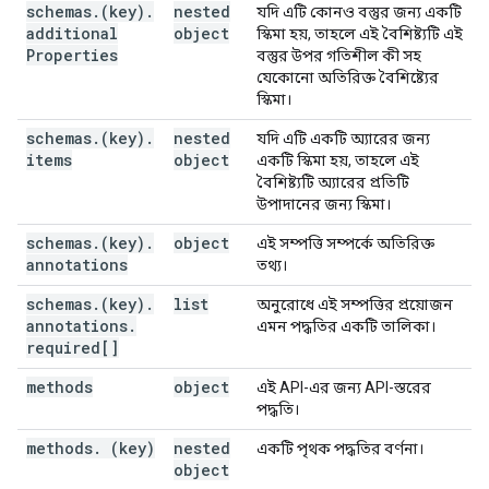
schemas
.
(key)
.
nested
যদি এটি কোনও বস্তুর জন্য একটি
additional
object
স্কিমা হয়, তাহলে এই বৈশিষ্ট্যটি এই
}
,
Properties
বস্তুর উপর গতিশীল কী সহ
"deprecated"
:
boolean
,
যেকোনো অতিরিক্ত বৈশিষ্ট্যের
"resources"
:
স্কিমা।
(key)
:
(
RestResource
)
schemas
.
(key)
.
nested
যদি এটি একটি অ্যারের জন্য
items
object
একটি স্কিমা হয়, তাহলে এই
}

বৈশিষ্ট্যটি অ্যারের প্রতিটি
}
উপাদানের জন্য স্কিমা।
schemas
.
(key)
.
object
এই সম্পত্তি সম্পর্কে অতিরিক্ত
annotations
তথ্য।
schemas
.
(key)
.
list
অনুরোধে এই সম্পত্তির প্রয়োজন
annotations
.
এমন পদ্ধতির একটি তালিকা।
required[]
methods
object
এই API-এর জন্য API-স্তরের
পদ্ধতি।
methods
.
(key)
nested
একটি পৃথক পদ্ধতির বর্ণনা।
object