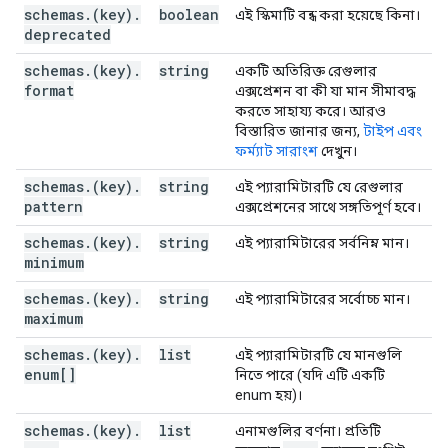
schemas
.
(key)
.
"repeated"
boolean
:
boolean
,
এই স্কিমাটি বন্ধ করা হয়েছে কিনা।
deprecated
"location"
:
string
,
"properties"
:
schemas
.
(key)
.
string
একটি অতিরিক্ত রেগুলার
(key)
:
(
JsonSchema
)
format
এক্সপ্রেশন বা কী যা মান সীমাবদ্ধ
}
,
করতে সাহায্য করে। আরও
"additionalProperties"
:
(
JsonSchema
)
বিস্তারিত জানার জন্য,
টাইপ এবং
"items"
:
(
JsonSchema
),
ফর্ম্যাট সারাংশ
দেখুন।
"annotations"
:
"required"
:
[
schemas
.
(key)
.
string
এই প্যারামিটারটি যে রেগুলার
string
pattern
এক্সপ্রেশনের সাথে সঙ্গতিপূর্ণ হবে।
]
schemas
.
(key)
.
string
এই প্যারামিটারের সর্বনিম্ন মান।
minimum
}
,
"parameterOrder"
:
[
schemas
.
(key)
.
string
এই প্যারামিটারের সর্বোচ্চ মান।
string
maximum
],
schemas
.
(key)
"request"
.
list
:
এই প্যারামিটারটি যে মানগুলি
enum[]
"$ref"
:
string
নিতে পারে (যদি এটি একটি
}
,
enum হয়)।
"response"
:
schemas
.
(key)
.
list
এনামগুলির বর্ণনা। প্রতিটি
"$ref"
:
string