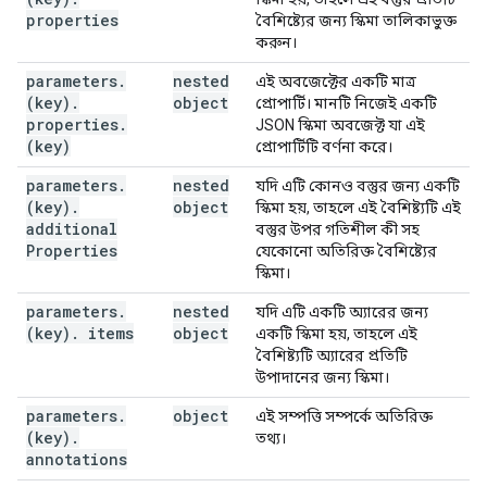
properties
বৈশিষ্ট্যের জন্য স্কিমা তালিকাভুক্ত
করুন।
}
,
parameters
.
nested
এই অবজেক্টের একটি মাত্র
"parameterOrder"
:
[
(key)
.
object
প্রোপার্টি। মানটি নিজেই একটি
string
properties
.
JSON স্কিমা অবজেক্ট যা এই
],
(key)
প্রোপার্টিটি বর্ণনা করে।
"request"
:
"$ref"
:
string
parameters
.
nested
যদি এটি কোনও বস্তুর জন্য একটি
}
,
(key)
.
object
স্কিমা হয়, তাহলে এই বৈশিষ্ট্যটি এই
"response"
:
additional
বস্তুর উপর গতিশীল কী সহ
"$ref"
:
string
Properties
যেকোনো অতিরিক্ত বৈশিষ্ট্যের
}
,
স্কিমা।
"scopes"
:
[
(value)
parameters
.
nested
যদি এটি একটি অ্যারের জন্য
],
(key)
.
items
object
একটি স্কিমা হয়, তাহলে এই
"supportsMediaDownload"
:
boolean
,
বৈশিষ্ট্যটি অ্যারের প্রতিটি
"supportsMediaUpload"
:
boolean
,
উপাদানের জন্য স্কিমা।
"mediaUpload"
:
"accept"
:
[
parameters
.
object
এই সম্পত্তি সম্পর্কে অতিরিক্ত
string
(key)
.
তথ্য।
],
annotations
"maxSize"
:
string
,