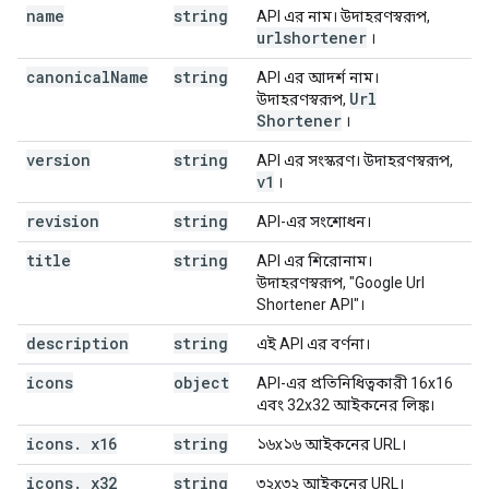
name
string
API এর নাম। উদাহরণস্বরূপ,
"format"
:
string
,
urlshortener
।
"pattern"
:
string
,
"minimum"
:
string
,
canonical
Name
string
API এর আদর্শ নাম।
"maximum"
:
string
,
Url
উদাহরণস্বরূপ,
"enum"
:
[
Shortener
।
string
],
version
string
API এর সংস্করণ। উদাহরণস্বরূপ,
"enumDescriptions"
:
[
v1
।
string
],
revision
string
API-এর সংশোধন।
"repeated"
:
boolean
,
title
"location"
string
:
string
,
API এর শিরোনাম।
"properties"
:
উদাহরণস্বরূপ, "Google Url
(key)
:
(
JsonSchema
)
Shortener API"।
}
,
description
string
এই API এর বর্ণনা।
"additionalProperties"
:
(
JsonSchema
),
"items"
:
(
JsonSchema
),
icons
object
API-এর প্রতিনিধিত্বকারী 16x16
"annotations"
:
এবং 32x32 আইকনের লিঙ্ক।
"required"
:
[
string
icons
.
x16
string
১৬x১৬ আইকনের URL।
]
icons
.
x32
string
৩২x৩২ আইকনের URL।