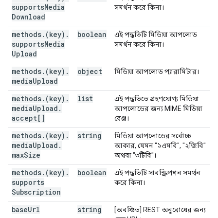
supports
Media
সমর্থন করে কিনা।
Download
methods
.
(key)
.
boolean
এই পদ্ধতিটি মিডিয়া আপলোড
supports
Media
সমর্থন করে কিনা।
Upload
methods
.
(key)
.
object
মিডিয়া আপলোড প্যারামিটার।
media
Upload
methods
.
(key)
.
list
এই পদ্ধতিতে গ্রহণযোগ্য মিডিয়া
media
Upload
.
আপলোডের জন্য MIME মিডিয়া
accept[]
রেঞ্জ।
methods
.
(key)
.
string
মিডিয়া আপলোডের সর্বোচ্চ
media
Upload
.
আকার, যেমন "১এমবি", "২জিবি"
max
Size
অথবা "৩টিবি"।
methods
.
(key)
.
boolean
এই পদ্ধতিটি সাবস্ক্রিপশন সমর্থন
supports
করে কিনা।
Subscription
base
Url
string
[অবঞ্চিত] REST অনুরোধের জন্য