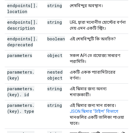
"deprecated"
:
boolean
,
endpoints[]
.
string
শেষবিন্দুর অবস্থান।
"format"
:
string
,
location
"pattern"
:
string
,
"minimum"
:
string
,
endpoints[]
.
string
URL দ্বারা মনোনীত হোস্টের বর্ণনা
"maximum"
:
string
,
description
দেয় এমন একটি স্ট্রিং।
"enum"
:
[
string
endpoints[]
.
boolean
এই শেষবিন্দুটি কি অবচিত?
],
deprecated
"enumDescriptions"
:
[
string
parameters
object
সকল API তে প্রযোজ্য সাধারণ
],
পরামিতি।
"enumDeprecated"
:
[
parameters
boolean
.
nested
একটি একক প্যারামিটারের
(key)
],
object
বর্ণনা।
"repeated"
:
boolean
,
parameters
.
string
এই স্কিমার জন্য অনন্য
"location"
:
string
,
(key)
.
id
শনাক্তকারী।
"properties"
:
(key)
:
(
JsonSchema
)
parameters
.
string
এই স্কিমার জন্য মান প্রকার।
}
,
(key)
.
type
JSON স্কিমার "টাইপ" বিভাগে
"additionalProperties"
:
(
JsonSchema
),
মানগুলির একটি তালিকা পাওয়া
"items"
:
(
JsonSchema
),
যাবে।
"annotations"
:
"required"
:
[