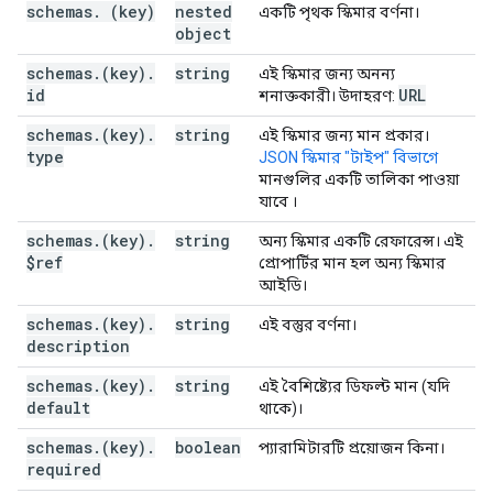
"deprecated"
:
boolean
,
schemas
.
(key)
nested
একটি পৃথক স্কিমার বর্ণনা।
"parameters"
:
object
(key)
:
"id"
:
string
,
schemas
.
(key)
.
string
এই স্কিমার জন্য অনন্য
"type"
:
string
,
id
URL
শনাক্তকারী। উদাহরণ:
"$ref"
:
string
,
schemas
.
(key)
.
"description"
string
:
string
,
এই স্কিমার জন্য মান প্রকার।
type
"default"
:
string
,
JSON স্কিমার "টাইপ" বিভাগে
"required"
:
boolean
,
মানগুলির একটি তালিকা পাওয়া
"deprecated"
:
boolean
,
যাবে
।
"format"
:
string
,
schemas
.
(key)
.
string
অন্য স্কিমার একটি রেফারেন্স। এই
"pattern"
:
string
,
$ref
প্রোপার্টির মান হল অন্য স্কিমার
"minimum"
:
string
,
আইডি।
"maximum"
:
string
,
"enum"
:
[
schemas
.
(key)
.
string
এই বস্তুর বর্ণনা।
string
description
],
"enumDescriptions"
:
[
schemas
.
(key)
.
string
এই বৈশিষ্ট্যের ডিফল্ট মান (যদি
string
default
থাকে)।
],
"enumDeprecated"
:
[
schemas
.
(key)
.
boolean
প্যারামিটারটি প্রয়োজন কিনা।
boolean
required
],