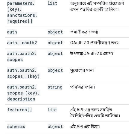
parameters
"protocols"
.
list
:
অনুরোধে এই সম্পত্তির প্রয়োজন
(key)
.
"simple"
:
এমন পদ্ধতির একটি তালিকা।
annotations
.
"multipart"
:
true
,
required[]
"path"
:
string
}
,
auth
object
প্রমাণীকরণ তথ্য।
"resumable"
:
"multipart"
:
true
,
auth
.
oauth2
object
OAuth 2.0 প্রমাণীকরণ তথ্য।
"path"
:
string
auth
.
oauth2
.
object
উপলব্ধ OAuth 2.0 স্কোপ।
scopes
}
,
"supportsSubscription"
:
boolean
auth
.
oauth2
.
object
সুযোগের মান।
scopes
.
(key)
}
,
auth
"resources"
.
oauth2
.
:
string
পরিধির বর্ণনা।
scopes
(key)
.
(key)
.
:
description
"methods"
:
(key)
:
features[]
list
এই API-এর জন্য সমর্থিত
"id"
:
string
,
বৈশিষ্ট্যগুলির একটি তালিকা।
"path"
:
string
,
"httpMethod"
:
string
,
schemas
object
এই API এর স্কিমা।
"description"
:
string
,