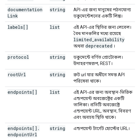
documentation
}
,
string
API-এর জন্য মানুষের পঠনযোগ্য
Link
"auth"
:
ডকুমেন্টেশনের একটি লিঙ্ক।
"oauth2"
:
labels[]
list
এই API-এর স্থিতির জন্য লেবেল।
"scopes"
:
বৈধ মানগুলির মধ্যে রয়েছে
(key)
:
limited_availability
"description"
:
string
deprecated
অথবা
।
protocol
string
ডকুমেন্টে বর্ণিত প্রোটোকল।
উদাহরণস্বরূপ, REST।
}
,
"features"
:
[
root
Url
string
রুট url যার অধীনে সমস্ত API
string
পরিষেবা থাকে।
],
"schemas"
:
endpoints[]
list
এই API-এর জন্য অবস্থান-ভিত্তিক
(key)
:
এন্ডপয়েন্ট অবজেক্টের একটি
"id"
:
string
,
তালিকা। প্রতিটি অবজেক্টে
"type"
:
string
,
এন্ডপয়েন্ট URL, অবস্থান, বিবরণ
"$ref"
:
string
,
এবং অবচয় স্থিতি থাকে।
"description"
:
string
,
endpoints[]
"default"
.
string
:
string
,
এন্ডপয়েন্ট টার্গেট হোস্টের URL।
endpoint
"required"
Url
:
boolean
,