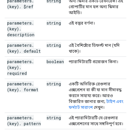
parameters
.
string
অন্য স্কিমার একটি রেফারেন্স। এই
string
(key)
.
$ref
প্রোপার্টির মান হল অন্য স্কিমার
]
আইডি।
parameters
.
string
এই বস্তুর বর্ণনা।
}
,
(key)
.
"methods"
:
description
(key)
:
parameters
"id"
.
:
string
string
,
এই বৈশিষ্ট্যের ডিফল্ট মান (যদি
(key)
.
default
"path"
:
string
,
থাকে)।
"httpMethod"
:
string
,
parameters
.
boolean
প্যারামিটারটি প্রয়োজন কিনা।
"description"
:
string
,
(key)
.
"deprecated"
:
boolean
,
required
"parameters"
:
(key)
:
parameters
.
string
একটি অতিরিক্ত রেগুলার
"id"
:
string
,
(key)
.
format
এক্সপ্রেশন বা কী যা মান সীমাবদ্ধ
"type"
:
string
,
করতে সাহায্য করে। আরও
"$ref"
:
string
,
বিস্তারিত জানার জন্য,
টাইপ এবং
"description"
:
string
,
ফর্ম্যাট সারাংশ
দেখুন।
"default"
:
string
,
"required"
:
boolean
,
parameters
.
string
এই প্যারামিটারটি যে রেগুলার
"deprecated"
:
boolean
,
(key)
.
pattern
এক্সপ্রেশনের সাথে সঙ্গতিপূর্ণ হবে।
"format"
:
string
,