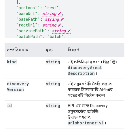
],
"protocol"
:
"rest"
,
"baseUrl"
:
string
,
"basePath"
:
string
,
"rootUrl"
:
string
,
"servicePath"
:
string
,
"batchPath"
:
"batch"
,
"endpoints"
:
[
সম্পত্তির নাম
মূল্য
বিবরণ
"endpointUrl"
:
string
,
"location"
:
string
,
kind
string
এই প্রতিক্রিয়ার ধরণ। স্থির স্ট্রিং
"deprecated"
:
boolean
,
discovery#rest
"description"
:
string
Description
।
],
discovery
string
এই ডকুমেন্টটি তৈরি করতে
"parameters"
:
Version
ব্যবহৃত ডিসকভারি API-এর
(key)
:
সংস্করণটি নির্দেশ করুন।
"id"
:
string
,
id
"type"
:
string
string
,
API-এর জন্য Discovery
"$ref"
:
string
,
ডকুমেন্টের আইডি।
"description"
:
string
,
উদাহরণস্বরূপ,
"default"
:
string
urlshortener:v1
,
।
"required"
:
boolean
,