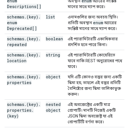
enum
enum
অবস্থান
অ্যারের সংশ্লিষ্ট
}
,
Descriptions[]
মানের সাথে ম্যাপ করে।
"scopes"
:
[
(value)
schemas
.
(key)
.
list
এনামগুলির জন্য অবচয় স্থিতি।
],
enum
enum
প্রতিটি অবস্থান
অ্যারের
"supportsMediaDownload"
:
boolean
,
Deprecated[]
সংশ্লিষ্ট মানের সাথে ম্যাপ করে।
"supportsMediaUpload"
:
boolean
,
"mediaUpload"
:
schemas
.
(key)
.
boolean
এই প্যারামিটারটি একাধিকবার
"accept"
:
[
repeated
প্রদর্শিত হতে পারে কিনা।
string
],
schemas
.
(key)
.
string
এই প্যারামিটারটি কোয়েরিতে
"maxSize"
:
string
,
location
যাবে নাকি REST অনুরোধের পথে
"protocols"
:
যাবে।
"simple"
:
schemas
.
(key)
.
object
"multipart"
:
true
,
যদি এটি কোনও বস্তুর জন্য একটি
properties
"path"
:
string
স্কিমা হয়, তাহলে এই বস্তুর প্রতিটি
}
,
বৈশিষ্ট্যের জন্য স্কিমা তালিকাভুক্ত
"resumable"
:
করুন।
"multipart"
:
true
,
schemas
.
(key)
.
nested
এই অবজেক্টের একটি মাত্র
"path"
:
string
properties
.
object
প্রোপার্টি। মানটি নিজেই একটি
(key)
JSON স্কিমা অবজেক্ট যা এই
প্রোপার্টিটি বর্ণনা করে।
}
,
"supportsSubscription"
:
boolean