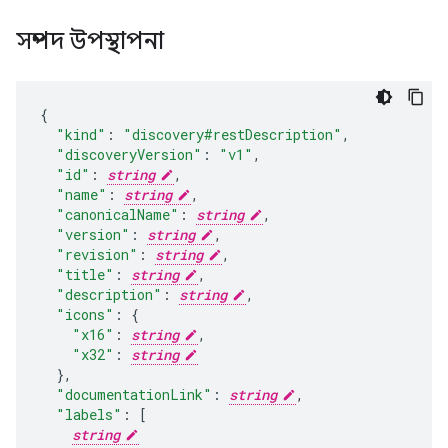
সম্পদ উপস্থাপনা
"kind"
:
"discovery#restDescription"
,
"discoveryVersion"
:
"v1"
,
"id"
:
string
,
"name"
:
string
,
"canonicalName"
:
string
,
"version"
:
string
,
"revision"
:
string
,
"title"
:
string
,
"description"
:
string
,
"icons"
:
"x16"
:
string
,
"x32"
:
string
}
,
"documentationLink"
:
string
,
"labels"
:
[
string