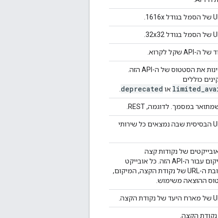
"repeated"
:
boolea
"location"
:
string
"properties"
:
(key)
:
(
JsonSc
}
,
"additionalPropert
AP שקל לקרוא.
"items"
:
(
JsonSche
תוויות שמציינות את הסטטוס של ה-API הזה.
"annotations"
:
נים כוללים
"required"
:
[
deprecated
limited_ava
או
.
string
]
תואר במסמך. לדוגמה, REST.
כתובת ה-URL הבסיסית שבה נמצאים כל שירותי
}
,
"auth"
:
"oauth2"
:
בייקטים של נקודות קצה
"scopes"
:
מבוססות-מיקום עבור ה-API הזה. כל אובייקט
(key)
:
מכיל את כתובת ה-URL של נקודת הקצה, המיקום,
"description"
:
טוס ההוצאה משימוש.
נקודת הקצה.
}
,