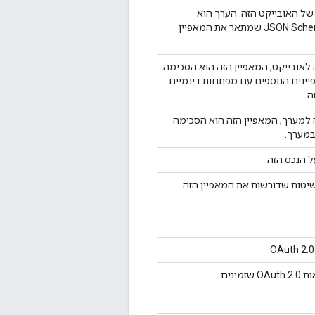
"description"
:
str
 של האובייקט הזה. הערך הוא
"deprecated"
:
bool
אובייקט JSON Schema שמתאר את המאפיין
"parameters"
:
(key)
:
"id"
:
string
 לאובייקט, המאפיין הזה הוא הסכימה
"type"
:
string
ינים הנוספים עם מפתחות דינמיים
"$ref"
:
string
ה.
"description"
:
"default"
:
str
 למערך, המאפיין הזה הוא הסכימה
"required"
:
bo
במערך.
"deprecated"
:
"format"
:
stri
ל הנכס הזה.
"pattern"
:
str
"minimum"
:
str
יטות שדורשות את המאפיין הזה
"maximum"
:
str
"enum"
:
[
string
],
"enumDescripti
string
מינים.
],
"enumDeprecate
boolean