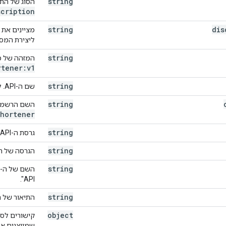
string
הסוג של התש
ean
,
scription
ing
string
dis
ליצירת המסמ
string
המזהה של מסמך ה
rtener:v1
string
שם ה-API. לדוגמה,
ing
,
string
השם הרשמי של ה-PI
,
hortener
n
,
,
string
גרסת ה-API. לדוגמה,
,
,
string
הגרסה של ה-API
,
string
API".
string
התיאור של ה-API הז
:
[
object
שמייצגים את ה-