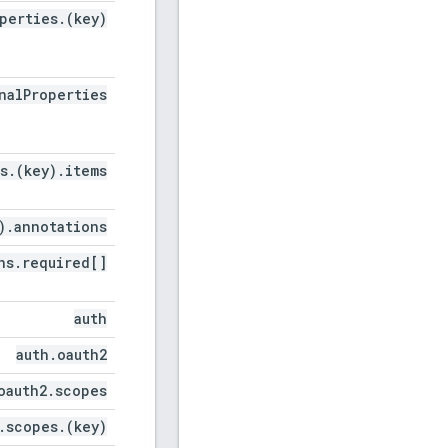
perties
.
(key)
nal
Properties
s
.
(key)
.
items
)
.
annotations
ns
.
required[]
auth
auth
.
oauth2
oauth2
.
scopes
.
scopes
.
(key)