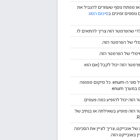
"enumDeprecated"
:
י או מפתח נוסף שעוזרים להגביל את
boolean
 נוספים זמינים ב
סיכום הסוג
],
"repeated"
:
boolea
"location"
:
string
לרי שהפרמטר הזה צריך להתאים לו.
"properties"
:
(key)
:
(
JsonSc
לי של הפרמטר הזה.
}
,
"additionalPropert
מלי של הפרמטר הזה.
"items"
:
(
JsonSche
מטר הזה יכול לקבל (אם הוא
"annotations"
:
"required"
:
[
string
התיאורים של סוגי ה-enum. כל מיקום ממופה
]
ערך enum.
הזה יכול להופיע כמה פעמים.
}
,
"methods"
:
 הזה מופיע בשאילתה או בנתיב של
(key)
:
"id"
:
string
,
"path"
:
string
,
 של אובייקט, צריך לציין את הסכימה
"httpMethod"
:
stri
ן באובייקט הזה.