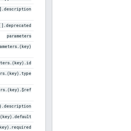
]
.
description
[]
.
deprecated
parameters
ameters
.
(key)
ters
.
(key)
.
id
rs
.
(key)
.
type
ers
.
(key)
.
$ref
)
.
description
(key)
.
default
key)
.
required