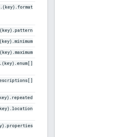
.
(key)
.
format
(key)
.
pattern
(key)
.
minimum
(key)
.
maximum
.
(key)
.
enum[]
escriptions[]
key)
.
repeated
key)
.
location
y)
.
properties