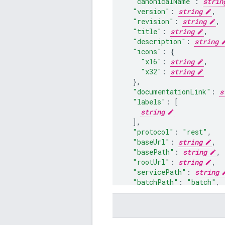
"canonicalName"
:
strin
"version"
:
string
,
"revision"
:
string
,
"title"
:
string
,
"description"
:
string
"icons"
:
"x16"
:
string
,
"x32"
:
string
}
,
"documentationLink"
:
s
"labels"
:
[
string
],
"protocol"
:
"rest"
,
"baseUrl"
:
string
,
"basePath"
:
string
,
"rootUrl"
:
string
,
"servicePath"
:
string
"batchPath"
:
"batch"
,
"endpoints"
:
[
"endpointUrl"
:
str
"location"
:
string