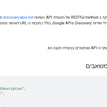
ד ב-
RESTful method של הפעלת API. השיטה
discovery.apis.list
מח
דת הקצה הזו.
 משאבים
tDescription"
,
1"
,