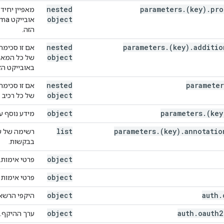
ing
,
nested
parameters
.
(key)
.
pro
מאפיין יחיד
ean
,
object
הזה.
,
nested
parameters
.
(key)
.
additio
אם זו סכימה
,
object
של כל המאפי
,
באובייקט הז
string
,
ing
,
nested
parameter
אם זו סכימה
olean
,
object
של כל רכיב 
boolean
,
ng
,
object
parameters
.
(key
מידע נוסף ע
ing
,
ing
,
list
parameters
.
(key)
.
annotatio
רשימה של ש
ing
,
בבקשות.
object
פרטי אימות.
object
פרטי אימות OAuth 2.0.
ons"
:
[
object
auth
.
היקפי הרשאות OAuth 2.0 שז
d"
:
[
object
auth
.
oauth2
ערך ההיקף.