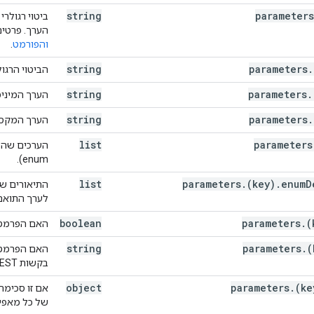
[
string
parameters
ביטוי רגולר
הערך. פרטים
והפורמט
.
n
,
,
string
parameters
.
הביטוי הרגו
hema
)
string
parameters
.
הערך המינימ
ies"
:
(
JsonSchema
string
),
parameters
.
הערך המקסי
ma
),
list
parameters
הערכים שהפר
enum).
list
parameters
.
(key)
.
enum
D
לערך התואם במ
boolean
parameters
.
(
האם הפרמטר 
string
parameters
.
(
האם הפרמטר
בקשות REST.
object
parameters
.
(ke
אם זו סכימה
ng
,
של כל מאפיי