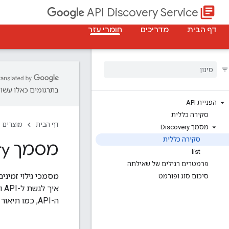
library_books
API Discovery Service
דף הבית
מדריכים
חומרי עזר
בתרגומים כאלו עשויו
הפניית API
סקירה כללית
דף הבית
מוצרים
מסמך Discovery
סקירה כללית
מסמך Discovery
list
פרמטרים רגילים של שאילתה
סיכום סוג ופורמט
ה-API, כמו תיאור ה-API, סכימות של משאבים, היקפי אימות ושיטות.