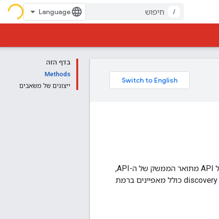
/
בדף הזה
Methods
ייצוגים של משאבים
מסמכי גילוי זמינים לגרסאות ספציפיות של רוב ממשקי ה-API. במסמך Discovery של כל API מתואר הממשק של ה-API,
איך לגשת ל-API ואיך בנויות הבקשות והתשובות של ה-API. המידע שמופיע ב-discovery document כולל מאפיינים ברמת