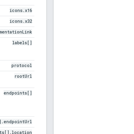
icons
.
x16
icons
.
x32
mentation
Link
labels[]
protocol
root
Url
endpoints[]
]
.
endpoint
Url
ts[]
.
location