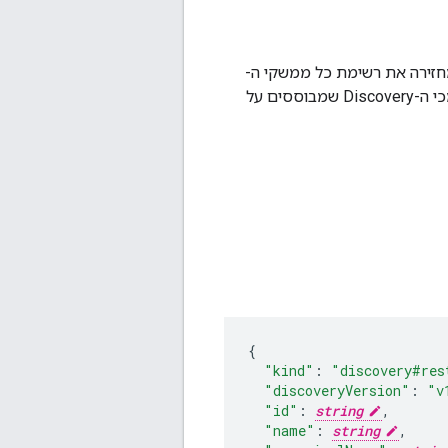
זירה את רשימת כל ממשקי ה-
API שנתמכים על ידי שירות Google APIs Discovery, כולל כתובות ה-URL לאחזור מסמכי ה-Discovery שמבוססים על
"kind"
:
"discovery#res
"discoveryVersion"
:
"v
"id"
:
string
,
"name"
:
string
,