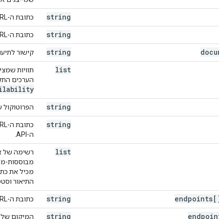
n
,
,
string
כתובת ה-URL של הסמל בגודל 16x‏16.
hema
)
string
כתובת ה-URL של הסמל בגודל 32x32.
ies"
:
(
JsonSchema
string
),
docu
קישור לתיעוד של ה-I
ma
),
list
הערכים התקי
ilability
string
הפרוטוקול שמ
string
ה-API.
list
רשימה של או
string
התיאור וסט
string
endpoints[
כתובת ה-URL של מארח היעד של נקודת הקצה.
string
endpoin
המיקום של 