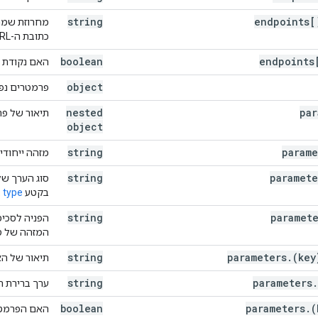
string
endpoints[
מחרוזת שמת
כתובת ה-URL.
boolean
endpoints
האם נקודת 
object
פרמטרים נפוצ
nested
par
תיאור של פר
ing
,
object
,
string
parame
מזהה ייחודי
n
,
ean
,
string
paramete
סוג הערך של
,
בקטע
type
ב
,
,
string
paramet
הפניה לסכימ
,
המזהה של ס
string
parameters
.
(key
תיאור של הא
:
[
string
parameters
.
ערך ברירת ה
boolean
parameters
.
(
האם הפרמטר