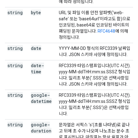
에 따라 정의됩니다.
string
byte
URL 및 파일 이름 안전 알파벳('web-
safe' 또는 'base64url'이라고도 함)으로
인코딩된, base64로 인코딩된 바이트의
패딩된 문자열입니다.
RFC4648
에 의해
정의됩니다.
string
date
YYYY-MM-DD 형식의 RFC3339 날짜입
니다. JSON 스키마 사양에 정의됩니다.
string
date-
RFC3339 타임스탬프입니다(UTC 시간).
time
yyyy-MM-ddTHH:mm:ss.SSSZ 형식입
니다. 밀리초 부분('.SSS')은 선택사항입
니다. JSON 스키마 사양에 정의됩니다.
string
google-
RFC3339 타임스탬프입니다(UTC 시간).
datetime
yyyy-MM-ddTHH:mm:ss.SSSZ 형식입
니다. 밀리초 부분('.SSS')은 선택사항입
니다.
string
google-
문자열은 서픽스 's'(초를 나타냄)로 끝나
duration
고 뒤에 초 수가 나오며 나노초는 분수 초
로 표시됩니다. 마침표는 항상 쉼표가 아