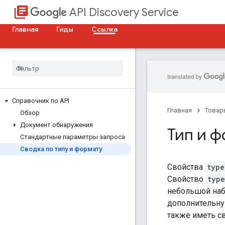
library_books
API Discovery Service
Главная
Гиды
Ссылка
Справочник по API
Главная
Товар
Обзор
Документ обнаружения
Тип и 
Стандартные параметры запроса
Сводка по типу и формату
Свойства
type
Свойство
type
небольшой наб
дополнительну
также иметь с