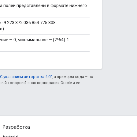
на полей представлены в формате нижнего
-9 223 372 036 854 775 808,
о).
ние — 0, максимальное — (2^64)-1
С указанием авторства 4.0"
, а примеры кода – по
нный товарный знак корпорации Oracle и ее
Разработка