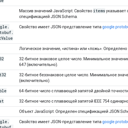
ue
items
Массив значений JavaScript. Свойство
указывает 
спецификацией JSON Schema.
gle
.
Свойство имеет JSON-представление типа
google.protob
tobuf
.
t
Value
Логическое значение, «истина» или «ложь». Определен
32
32-битное знаковое целое число. Минимальное значение 
647 (включительно).
t32
32-битное беззнаковое целое число. Минимальное значе
(включительно).
ble
64-битное число с плавающей запятой двойной точности 
at
32-битное число с плавающей запятой IEEE 754 одинарно
Объект JavaScript. Определен спецификацией JSON Sch
gle
.
Свойство имеет JSON-представление типа
google.protob
tobuf
.