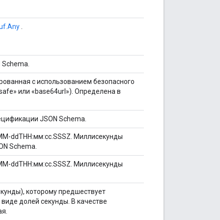
uf.Any
.
 Schema.
ированная с использованием безопасного
afe» или «base64url»). Определена в
пецификации JSON Schema.
-MM-ddTHH:мм:сс.SSSZ. Миллисекунды
SON Schema.
-MM-ddTHH:мм:сс.SSSZ. Миллисекунды
кунды), которому предшествует
 виде долей секунды. В качестве
ая.