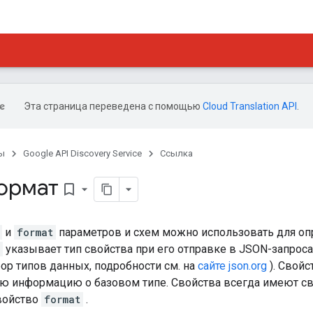
Эта страница переведена с помощью
Cloud Translation API
.
ы
Google API Discovery Service
Ссылка
формат
bookmark_border
и
format
параметров и схем можно использовать для оп
указывает тип свойства при его отправке в JSON-запрос
ор типов данных, подробности см. на
сайте json.org
). Свой
ю информацию о базовом типе. Свойства всегда имеют с
войство
format
.