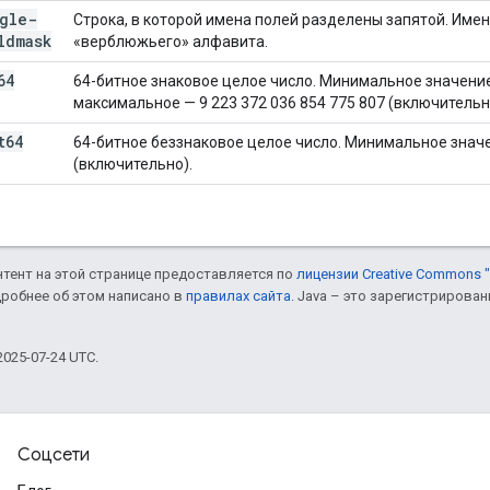
gle-
Строка, в которой имена полей разделены запятой. Име
ldmask
«верблюжьего» алфавита.
64
64-битное знаковое целое число. Минимальное значение 
максимальное — 9 223 372 036 854 775 807 (включительн
t64
64-битное беззнаковое целое число. Минимальное значе
(включительно).
онтент на этой странице предоставляется по
лицензии Creative Commons "
дробнее об этом написано в
правилах сайта
. Java – это зарегистрирова
025-07-24 UTC.
Соцсети