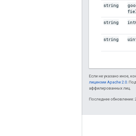
string
goo
fie
string
int
string
uin
Если не указано иное, к
лицензии Apache 2.0
. По
аффилированных лиц.
Последнее обновление: 2
Полезные ссылки