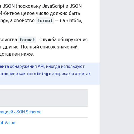
 JSON (поскольку JavaScript и JSON
64-битное целое число должно быть
ing», а свойство
format
— на «int64»,
войства
format
. Служба обнаружения
т другие. Полный список значений
дставлен ниже.
ента обнаружения API, иногда используют
ставлено как тип
string
в запросах и ответах
кацией JSON Schema
.
uf.Value
.