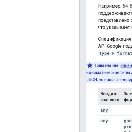
Например, 64-б
поддерживают 
представлено 
что указывает н
Спецификация
API Google под
type
и
forma
Примечание:
клиен
идиоматические типы д
JSON, но наша сгенери
Введите
Зна
значение
фор
any
any
goo
pro