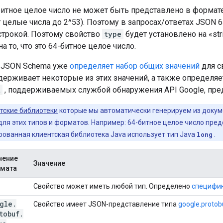
итное целое число не может быть представлено в формате
целые числа до 2^53). Поэтому в запросах/ответах JSON 
строкой. Поэтому свойство
type
будет установлено на «str
а то, что это 64-битное целое число.
 JSON Schema уже
определяет набор общих значений
для с
держивает некоторые из этих значений, а также определяе
t
, поддерживаемых службой обнаружения API Google, пре
тские библиотеки
которые мы автоматически генерируем из докум
ля этих типов и форматов. Например: 64-битное целое число пред
рованная клиентская библиотека Java использует тип Java
long
.
чение
Значение
мата
Свойство может иметь любой тип. Определено
специфи
gle
.
Свойство имеет JSON-представление типа
google.protob
tobuf
.