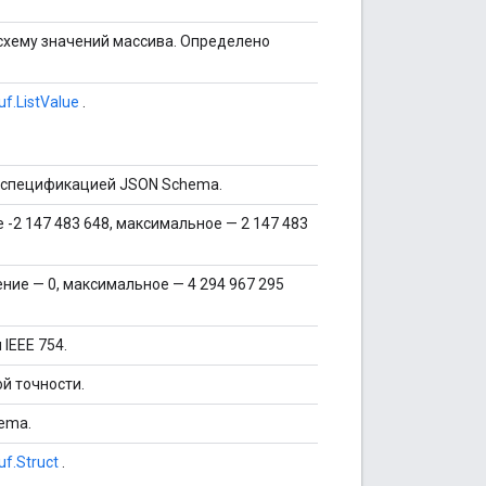
схему значений массива. Определено
uf.ListValue
.
о спецификацией JSON Schema.
-2 147 483 648, максимальное — 2 147 483
ние — 0, максимальное — 4 294 967 295
IEEE 754.
й точности.
ema.
uf.Struct
.