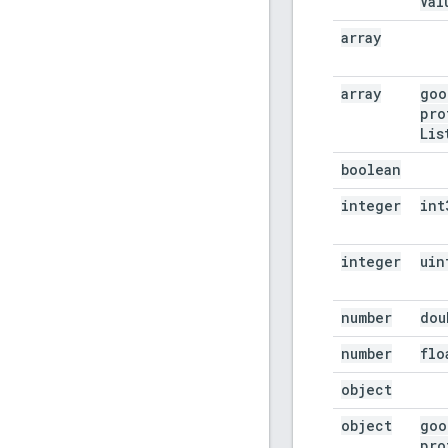
Val
array
array
goo
pro
Lis
boolean
integer
int
integer
uin
number
dou
number
flo
object
object
goo
pro