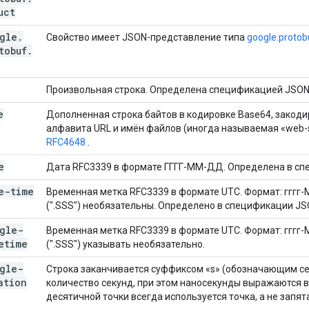
uct
gle
.
Свойство имеет JSON-представление типа
google.protob
tobuf
.
Произвольная строка. Определена спецификацией JSON
e
Дополненная строка байтов в кодировке Base64, закод
алфавита URL и имён файлов (иногда называемая «web-s
RFC4648
.
e
Дата RFC3339 в формате ГГГГ-ММ-ДД. Определена в с
e-time
Временная метка RFC3339 в формате UTC. Формат: гггг
(".SSS") необязательны. Определено в спецификации J
gle-
Временная метка RFC3339 в формате UTC. Формат: гггг
etime
(".SSS") указывать необязательно.
gle-
Строка заканчивается суффиксом «s» (обозначающим се
ation
количество секунд, при этом наносекунды выражаются в
десятичной точки всегда используется точка, а не запят