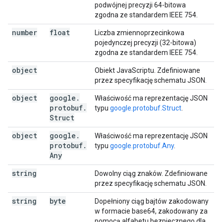
podwójnej precyzji 64-bitowa
zgodna ze standardem IEEE 754.
number
float
Liczba zmiennoprzecinkowa
pojedynczej precyzji (32-bitowa)
zgodna ze standardem IEEE 754.
object
Obiekt JavaScriptu. Zdefiniowane
przez specyfikację schematu JSON.
object
google
.
Właściwość ma reprezentację JSON
protobuf
.
typu
google.protobuf.Struct
.
Struct
object
google
.
Właściwość ma reprezentację JSON
protobuf
.
typu
google.protobuf.Any
.
Any
string
Dowolny ciąg znaków. Zdefiniowane
przez specyfikację schematu JSON.
string
byte
Dopełniony ciąg bajtów zakodowany
w formacie base64, zakodowany za
pomocą alfabetu bezpiecznego dla