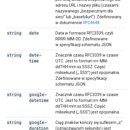
adresu URL i nazwy pliku (czasami
nazywanego „bezpiecznym dla
sieci” lub „base64url”). Zdefiniowany
w dokumencie
RFC4648
.
string
date
Data w formacie RFC3339, czyli
RRRR-MM-DD. Zdefiniowane
w specyfikacji schematu JSON.
string
date-
Znacznik czasu RFC3339 w czasie
time
UTC. Jest to format rrrr-MM-
ddTHH:mm:ss.SSSZ. Część
milisekund („.SSS”) jest opcjonalna.
Zdefiniowane w specyfikacji
schematu JSON.
string
google-
Znacznik czasu RFC3339 w czasie
datetime
UTC. Jest to format rrrr-MM-
ddTHH:mm:ss.SSSZ. Część
milisekund („.SSS”) jest opcjonalna.
string
google-
Ciąg znaków kończy się sufiksem „s”
duration
(oznaczającym sekundy) i jest