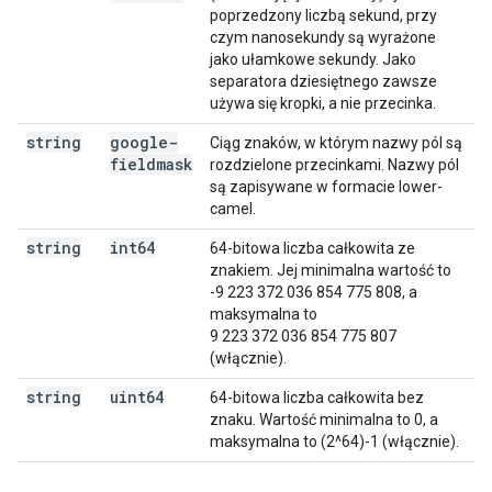
poprzedzony liczbą sekund, przy
czym nanosekundy są wyrażone
jako ułamkowe sekundy. Jako
separatora dziesiętnego zawsze
używa się kropki, a nie przecinka.
string
google-
Ciąg znaków, w którym nazwy pól są
fieldmask
rozdzielone przecinkami. Nazwy pól
są zapisywane w formacie lower-
camel.
string
int64
64-bitowa liczba całkowita ze
znakiem. Jej minimalna wartość to
-9 223 372 036 854 775 808, a
maksymalna to
9 223 372 036 854 775 807
(włącznie).
string
uint64
64-bitowa liczba całkowita bez
znaku. Wartość minimalna to 0, a
maksymalna to (2^64)-1 (włącznie).