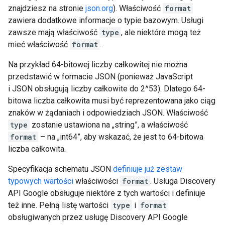
znajdziesz na stronie
json.org
). Właściwość
format
zawiera dodatkowe informacje o typie bazowym. Usługi
zawsze mają właściwość
type
, ale niektóre mogą też
mieć właściwość
format
.
Na przykład 64-bitowej liczby całkowitej nie można
przedstawić w formacie JSON (ponieważ JavaScript
i JSON obsługują liczby całkowite do 2^53). Dlatego 64-
bitowa liczba całkowita musi być reprezentowana jako ciąg
znaków w żądaniach i odpowiedziach JSON. Właściwość
type
zostanie ustawiona na „string”, a właściwość
format
– na „int64”, aby wskazać, że jest to 64-bitowa
liczba całkowita.
Specyfikacja schematu JSON
definiuje już zestaw
typowych wartości
właściwości
format
. Usługa Discovery
API Google obsługuje niektóre z tych wartości i definiuje
też inne. Pełną listę wartości
type
i
format
obsługiwanych przez usługę Discovery API Google