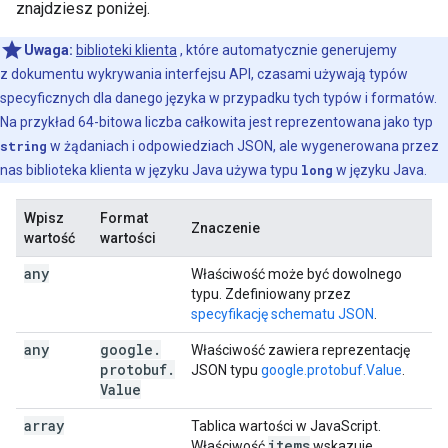
znajdziesz poniżej.
Uwaga:
biblioteki klienta
, które automatycznie generujemy
z dokumentu wykrywania interfejsu API, czasami używają typów
specyficznych dla danego języka w przypadku tych typów i formatów.
Na przykład 64-bitowa liczba całkowita jest reprezentowana jako typ
string
w żądaniach i odpowiedziach JSON, ale wygenerowana przez
nas biblioteka klienta w języku Java używa typu
long
w języku Java.
Wpisz
Format
Znaczenie
wartość
wartości
any
Właściwość może być dowolnego
typu. Zdefiniowany przez
specyfikację schematu JSON
.
any
google
.
Właściwość zawiera reprezentację
protobuf
.
JSON typu
google.protobuf.Value
.
Value
array
Tablica wartości w JavaScript.
items
Właściwość
wskazuje