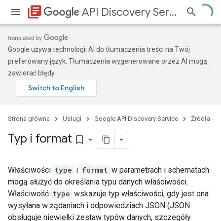
library_books
API Discovery Service
Google używa technologii AI do tłumaczenia treści na Twój
preferowany język. Tłumaczenia wygenerowane przez AI mogą
zawierać błędy.
Strona główna
Usługi
Google API Discovery Service
Źródła
Typ i format
bookmark_border
Właściwości
type
i
format
w parametrach i schematach
mogą służyć do określania typu danych właściwości.
Właściwość
type
wskazuje typ właściwości, gdy jest ona
wysyłana w żądaniach i odpowiedziach JSON (JSON
obsługuje niewielki zestaw typów danych, szczegóły