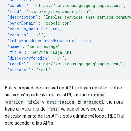
"baseUrl"
:
"https://serviceusage.googleapis.com/"
,
"kind"
:
"discovery#restDescription"
,
"description"
:
"Enables services that service consum
"ownerDomain"
:
"google.com"
,
"version_module"
:
true
,
"version"
:
"v1"
,
"fullyEncodeReservedExpansion"
:
true
,
"name"
:
"serviceusage"
,
"title"
:
"Service Usage API"
,
"discoveryVersion"
:
"v1"
,
"rootUrl"
:
"https://serviceusage.googleapis.com/"
,
"protocol"
:
"rest"
Estas propiedades a nivel de API incluyen detalles sobre
una versión particular de una API, incluidos
name
,
version
,
title
y
description
. El
protocol
siempre
tiene un valor fijo de
rest
, ya que el servicio de
descubrimiento de las APIs solo admite métodos RESTful
para acceder a las APIs.