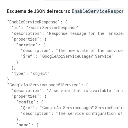
EnableServiceRespons
Esquema de JSON del recurso
"EnableServiceResponse"
:
{
"id"
:
"EnableServiceResponse"
,
"description"
:
"Response message for the `EnableSe
"properties"
:
{
"
service
"
:
{
"description"
:
"The new state of the service a
"$ref"
:
"GoogleApiServiceusageV1Service"
}
},
"type"
:
"object"
},
"GoogleApiServiceusageV1Service"
:
{
"description"
:
"A service that is available for us
"properties"
:
{
"
config
"
:
{
"$ref"
:
"GoogleApiServiceusageV1ServiceConfig"
"description"
:
"The service configuration of t
},
"
name
"
:
{