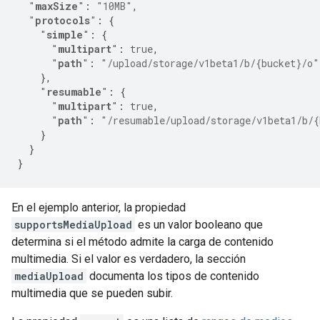
"
maxSize
"
:
"10MB"
,
"
protocols
"
:
{
"
simple
"
:
{
"
multipart
"
:
true
,
"
path
"
:
"/upload/storage/v1beta1/b/{bucket}/o"
},
"
resumable
"
:
{
"
multipart
"
:
true
,
"
path
"
:
"/resumable/upload/storage/v1beta1/b/{
}
}
}
En el ejemplo anterior, la propiedad
supportsMediaUpload
es un valor booleano que
determina si el método admite la carga de contenido
multimedia. Si el valor es verdadero, la sección
mediaUpload
documenta los tipos de contenido
multimedia que se pueden subir.