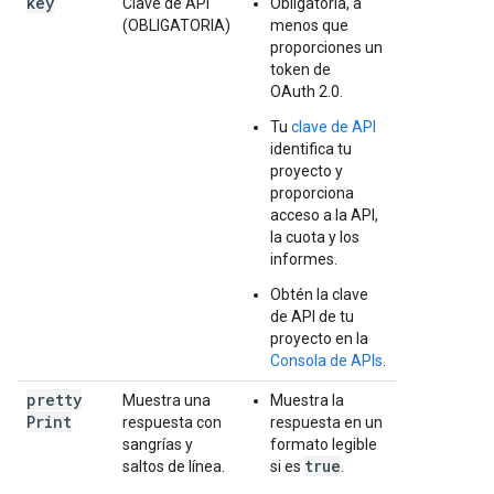
key
Clave de API
Obligatoria, a
(OBLIGATORIA)
menos que
proporciones un
token de
OAuth 2.0.
Tu
clave de API
identifica tu
proyecto y
proporciona
acceso a la API,
la cuota y los
informes.
Obtén la clave
de API de tu
proyecto en la
Consola de APIs
.
pretty
Muestra una
Muestra la
Print
respuesta con
respuesta en un
sangrías y
formato legible
true
saltos de línea.
si es
.