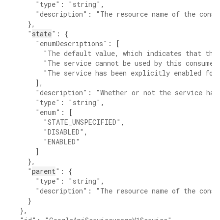
"type"
:
"string"
,
"description"
:
"The resource name of the consu
},
"
state
"
:
{
"enumDescriptions"
:
[
"The default value, which indicates that the
"The service cannot be used by this consumer
"The service has been explicitly enabled for
],
"description"
:
"Whether or not the service has
"type"
:
"string"
,
"enum"
:
[
"STATE_UNSPECIFIED"
,
"DISABLED"
,
"ENABLED"
]
},
"
parent
"
:
{
"type"
:
"string"
,
"description"
:
"The resource name of the consu
}
},