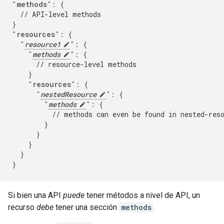
"
methods
"
:
{
// API-level methods
}
"
resources
"
:
{
"
resource1
"
:
{
"
methods
"
:
{
// resource-level methods
}
"
resources
"
:
{
"
nestedResource
"
:
{
"
methods
"
:
{
// methods can even be found in nested-res
}
}
}
}
}
Si bien una API
puede
tener métodos a nivel de API, un
recurso
debe
tener una sección
methods
.