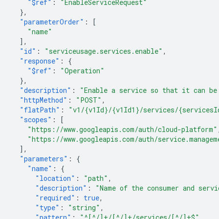
"$ref"
:
"EnableServiceRequest"
},
"parameterOrder"
:
[
"name"
],
"id"
:
"serviceusage.services.enable"
,
"response"
:
{
"$ref"
:
"Operation"
},
"description"
:
"Enable a service so that it can be
"httpMethod"
:
"POST"
,
"flatPath"
:
"v1/{v1Id}/{v1Id1}/services/{servicesI
"scopes"
:
[
"https://www.googleapis.com/auth/cloud-platform"
"https://www.googleapis.com/auth/service.managem
],
"parameters"
:
{
"name"
:
{
"location"
:
"path"
,
"description"
:
"Name of the consumer and servi
"required"
:
true
,
"type"
:
"string"
,
"pattern"
:
"^[^/]+/[^/]+/services/[^/]+$"