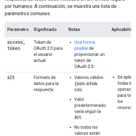
por humanos. A continuación, se muestra una lista de
parámetros comunes:
Parámetro
Significado
Notas
Aplicabilida
access
_
Token de
Una forma
token
OAuth 2.0 para
posible
de
el usuario
proporcionar un
actual
token de
OAuth 2.0.
alt
Se aplica
Formato de
Valores válidos:
json
atom
todas las
datos para la
,
,
csv
operacio
respuesta.
.
para tod
Valor
los
predeterminado:
recursos.
varía según la
API.
No todos los
valores están