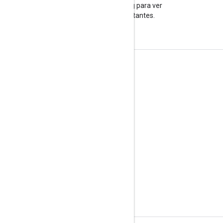
Visita nuestro blog para ver
anuncios importantes.
Información sobre el producto
Condiciones del Servicio
Límites y cuotas de la API
Precios