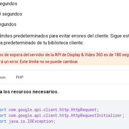
segundos
60 segundos
segundos
mites predeterminados para evitar errores del cliente. Sigue es
 predeterminado de tu biblioteca cliente:
po de espera del servidor de la API de Display & Video 360 es de 180 seg
á un error. Este límite no se puede cambiar.
hon
PHP
a los recursos necesarios.
ort
com.google.api.client.http.HttpRequest
;
ort
com.google.api.client.http.HttpRequestInitializer
;
ort
java.io.IOException
;