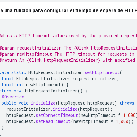
a una función para configurar el tiempo de espera de HTTP
Adjusts HTTP timeout values used by the provided reques
@param requestInitializer The {@link HttpRequestInitial
@param newHttpTimeout The HTTP timeout for requests in 
@return An {@link HttpRequestInitializer} with modified
vate
static
HttpRequestInitializer
setHttpTimeout
(
final
HttpRequestInitializer
requestInitializer
,
final
int
newHttpTimeout
)
{
eturn
new
HttpRequestInitializer
()
{
@Override
public
void
initialize
(
HttpRequest
httpRequest
)
throws
requestInitializer
.
initialize
(
httpRequest
);
httpRequest
.
setConnectTimeout
(
newHttpTimeout
*
1_000
httpRequest
.
setReadTimeout
(
newHttpTimeout
*
1_000
);
}
;