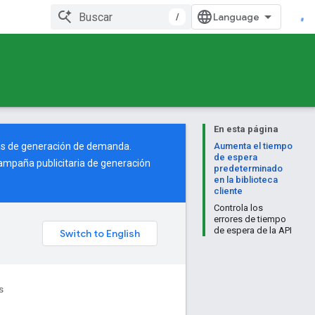
/
En esta página
ñas de generación de demanda.
Aumenta el tiempo
de espera
ampaña publicitaria de generación
predeterminado
en la biblioteca
cliente
Controla los
errores de tiempo
de espera de la API
s