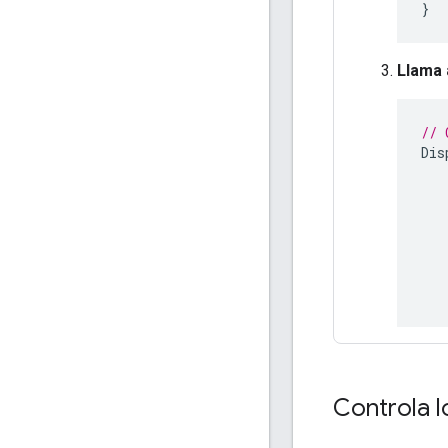
}
Llama 
// 
Dis
Controla l