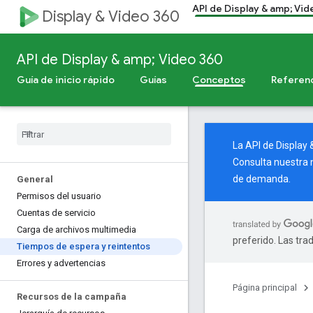
API de Display & amp; Vi
Display & Video 360
API de Display & amp; Video 360
Guía de inicio rápido
Guías
Conceptos
Referen
La API de Display
Consulta nuestra
de demanda.
General
Permisos del usuario
Cuentas de servicio
Carga de archivos multimedia
preferido. Las tra
Tiempos de espera y reintentos
Errores y advertencias
Página principal
Recursos de la campaña