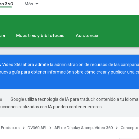
deo 360
Más
cia
Muestras y bibliotecas
Asistencia
 & Video 360 ahora admite la administración de recursos de las campa
nueva guía
para obtener información sobre cómo crear y publicar una c
Google utiliza tecnología de IA para traducir contenido a tu idioma
ducciones realizadas con IA pueden contener errores.
Productos
DV360 API
API de Display & amp; Video 360
Concepto