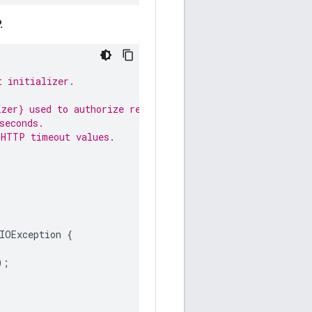
.
t initializer.
izer} used to authorize requests.
seconds.
 HTTP timeout values.
IOException
{
);