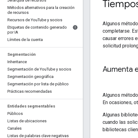
Tiempos
Jerarquía de recursos
Métodos alternativos para la creación
de recursos
Recursos de You
Tube y socios
Algunos métodos
Etiquetas de contenido generado
completarse. Es
por IA
causar errores e
Límites de la cuenta
solicitud prolon
Segmentación
Inheritance
Aumenta el
Segmentación de You
Tube y socios
Segmentación geográfica
Segmentación por lista de público
Prácticas recomendadas
Algunos métodos 
En ocasiones, o
Entidades segmentables
Públicos
Algunas bibliote
Listas de ubicaciones
cuando las solic
Canales
bibliotecas clie
Listas de palabras clave negativas