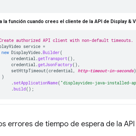
a la función cuando crees el cliente de la API de Display & V
Create authorized API client with non-default timeouts.
playVideo
service
=
new
DisplayVideo
.
Builder
(
credential
.
getTransport
(),
credential
.
getJsonFactory
(),
setHttpTimeout
(
credential
,
http-timeout-in-seconds
)
.
setApplicationName
(
"displayvideo-java-installed-a
.
build
();
os errores de tiempo de espera de la API