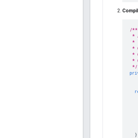
Compil
/**
 * 
 *
 * 
 * 
 * 
 */
pri
r
}