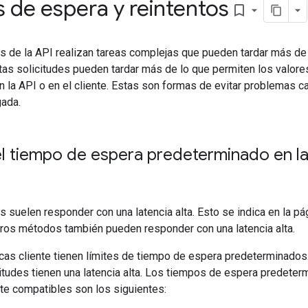
 de espera y reintentos
bookmark_border
 de la API realizan tareas complejas que pueden tardar más d
tas solicitudes pueden tardar más de lo que permiten los valor
n la API o en el cliente. Estas son formas de evitar problemas c
gada.
 tiempo de espera predeterminado en la b
suelen responder con una latencia alta. Esto se indica en la pá
tros métodos también pueden responder con una latencia alta.
cas cliente tienen límites de tiempo de espera predeterminados
itudes tienen una latencia alta. Los tiempos de espera predeter
nte compatibles son los siguientes: