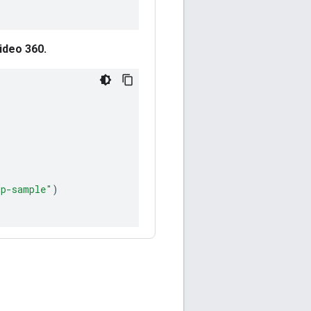
ideo 360.
)
pp-sample"
)