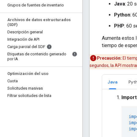
Java
: 20 
Grupos de fuentes de inventario
Python
: 
Archivos de datos estructurados
(SDF)
PHP
: 60 
Descripción general
Aumenta estos lí
Integración de API
tiempo de espera
Carga parcial del SDF
Etiquetas de contenido generado
Precaución:
El tiem
por IA
segundos, la API mostrar
Optimización del uso
Cuota
Java
Pyt
Solicitudes masivas
Filtrar solicitudes de lista
Import
imp
imp
imp