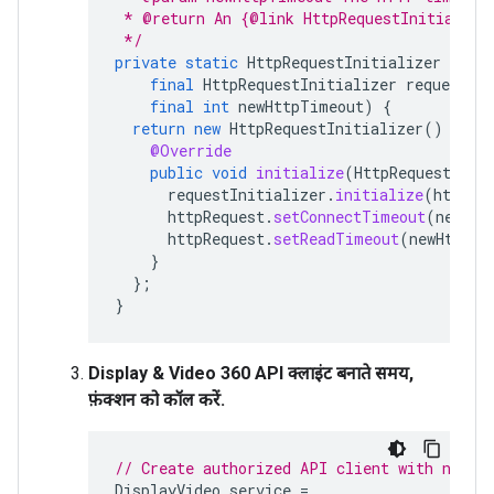
 * @return An {@link HttpRequestInitialize
 */
private
static
HttpRequestInitializer
setH
final
HttpRequestInitializer
requestIni
final
int
newHttpTimeout
)
{
return
new
HttpRequestInitializer
()
{
@Override
public
void
initialize
(
HttpRequest
htt
requestInitializer
.
initialize
(
httpRe
httpRequest
.
setConnectTimeout
(
newHtt
httpRequest
.
setReadTimeout
(
newHttpTi
}
};
}
Display & Video 360 API क्लाइंट बनाते समय,
फ़ंक्शन को कॉल करें.
// Create authorized API client with non-d
DisplayVideo
service
=