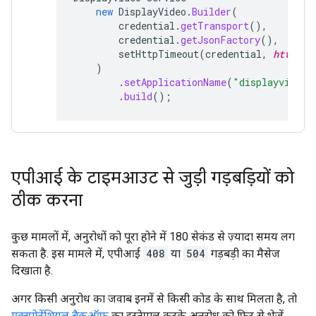
new
DisplayVideo
.
Builder
(
credential
.
getTransport
(),
credential
.
getJsonFactory
(),
setHttpTimeout
(
credential
,
http-ti
)
.
setApplicationName
(
"displayvideo-
.
build
();
एपीआई के टाइमआउट से जुड़ी गड़बड़ियों को
ठीक करना
कुछ मामलों में, अनुरोधों को पूरा होने में 180 सेकंड से ज़्यादा समय लग
सकता है. इस मामले में, एपीआई
408
या
504
गड़बड़ी का मैसेज
दिखाता है.
अगर किसी अनुरोध का जवाब इनमें से किसी कोड के साथ मिलता है, तो
एक्स्पोनेंशियल बैकऑफ़
का इस्तेमाल करके अनुरोध को फिर से भेजें.