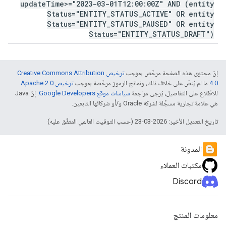
update
Time>="2023-03-01T12:00:00Z" AND (entity
Status="ENTITY
_
STATUS
_
ACTIVE" OR entity
Status="ENTITY
_
STATUS
_
PAUSED" OR entity
Status="ENTITY
_
STATUS
_
DRAFT")
إنّ محتوى هذه الصفحة مرخّص بموجب
ترخيص Creative Commons Attribution
4.0‏
ما لم يُنصّ على خلاف ذلك، ونماذج الرموز مرخّصة بموجب
ترخيص Apache 2.0‏
.
للاطّلاع على التفاصيل، يُرجى مراجعة
سياسات موقع Google Developers‏
. إنّ Java
هي علامة تجارية مسجَّلة لشركة Oracle و/أو شركائها التابعين.
تاريخ التعديل الأخير: 2026-03-23 (حسب التوقيت العالمي المتفَّق عليه)
المدونة
مكتبات العملاء
Discord
معلومات المنتج