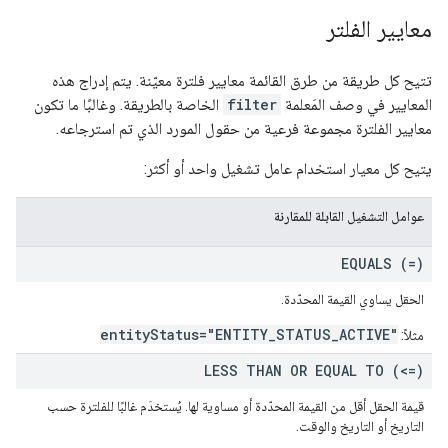
معايير الفلتر
تتيح كل طريقة من طرق القائمة معايير فلترة معيّنة. يتم إدراج هذه
المعايير في وصف المَعلمة
filter
الخاصة بالطريقة. وغالبًا ما تكون
معايير الفلترة مجموعة فرعية من حقول المورد الذي تم استرجاعه.
يتيح كل معيار استخدام عامل تشغيل واحد أو أكثر:
عوامل التشغيل القابلة للمقارنة
EQUALS (=)
الحقل يساوي القيمة المحدّدة.
entityStatus="ENTITY_STATUS_ACTIVE"
مثلاً:
LESS THAN OR EQUAL TO (<=)
قيمة الحقل أقل من القيمة المحدّدة أو مساوية لها. يُستخدَم غالبًا للفلترة حسب
التاريخ أو التاريخ والوقت.