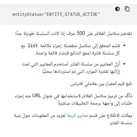
  entityStatus="ENTITY_STATUS_ACTIVE"
تقتصر سلاسل الفلاتر على 500 حرف. إذا كانت السلسلة طويلة جدًا:
قسِّم المنطق إلى سلاسل منفصلة. إجراء مكالمة
list
مع
كل سلسلة فلترة اجمع النتائج لإنشاء قائمة واحدة.
أزِل المعايير من سلسلة الفلتر. استخدِم المعايير التي تمت
إزالتها لفلترة الموارد التي تم استردادها محليًا.
ضَع قيم المعيار بين علامتَي اقتباس.
تأكَّد من ترميز سلاسل الفلاتر لاستخدامها في عنوان URL عند إجراء
طلبات إلى واجهة برمجة التطبيقات مباشرةً.
يمكنك الاطّلاع على قسم
معايير الربط
لمزيد من المعلومات حول بنية
سلسلة الفلتر.