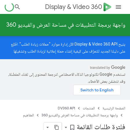
Display & Video 360
واجهة برمجة التطبيقات في مساحة العرض والفيديو 360
يتيح Display & Video 360 API الآن إدارة موارد "حملات زيادة الطلب". اطّلِع
على
دليلنا الجديد
للتعرّف على كيفية إنشاء حملة إعلانية لزيادة الطلب وتشغيلها.
تستخدم Google تكنولوجيا الذكاء الاصطناعي لترجمة المحتوى إلى لغتك المفضّلة،
وقد تتضمّن بعض الأخطاء.
الصفحة الرئيسية
المنتجات
DV360 API
واجهة برمجة التطبيقات في مساحة العرض والفيديو 360
المفاهيم
فلترة طلبات القائمة
bookmark_border