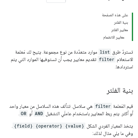
على هذه الصفحة
بنية الفلتر
معايير الفلتر
معايير الانضمام
تستردّ طرق
list
موارد متعدّدة من نوع مجموعة. يتيح لك مَعلمة
الاستعلام
filter
تقديم معايير يجب أن تستوفيها الموارد التي يتم
استردادها.
بنية الفلتر
قيم المَعلمة
filter
هي سلاسل. تتألف هذه السلاسل من معيار واحد
أو أكثر. يتم ربط المعايير باستخدام عاملَي التشغيل
AND
أو
OR
.
يتخذ المعيار الفردي الشكل
{field} {operator} {value}
.
وفي ما يلي مثال لذلك: