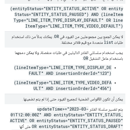
(entity
Status="ENTITY
_
STATUS
_
ACTIVE" OR entity
Status="ENTITY
_
STATUS
_
PAUSED") AND (line
Item
Type="LINE
_
ITEM
_
TYPE
_
DISPLAY
_
DEFAULT" OR line
Item
Type="LINE
_
ITEM
_
TYPE
_
VIDEO
_
DEFAULT")
OR
لا يمكن الجمع بين مجموعتَين من القيود في
. يمكنك بدلاً من ذلك استخدام
list
طلبات
متعددة مع قيم فلاتر مختلفة.
يجب استخدام سلسلتَي الفلتر التاليتَين في طلبات منفصلة،
ولا يمكن
دمجهما
OR
باستخدام عامل التشغيل
:
(lineItemType="LINE_ITEM_TYPE_DISPLAY_DE
FAULT" AND insertionOrderId="123")
(lineItemType="LINE_ITEM_TYPE_VIDEO_DEFA
ULT" AND insertionOrderId="456")
يمكن أن تكون الأقواس الضمنية لتجميع القيود حتى إذا لم يتم تضمينها.
update
Time>="2023-03-
يتم تفسير سلسلة الفلتر
01T12:00:00Z" AND entity
Status="ENTITY
_
STATUS
_
ACTIVE" OR entity
Status="ENTITY
_
STATUS
_
PAUSED"
OR entity
Status="ENTITY
_
STATUS
_
DRAFT"
على أنّها