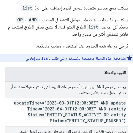
يمكنك دمج معايير متعددة لفرض قيود إضافية على الردّ
list
.
يمكنك ربط معايير الانضمام بعوامل التشغيل المنطقية
AND
و
OR
.
تحدّد كل طريقة
list
الطرق المتوافقة. لا تتيح بعض الطرق استخدام
فلاتر تتضمّن أكثر من معيار واحد.
يُرجى مراعاة هذه الحدود عند استخدام معايير متعدّدة:
ملاحظة:
هذه الأمثلة مخصّصة للاستخدام في طلب
list
بند إعلاني.
القيود والأمثلة
AND
يجب أن تجمع
بين القيود أو مجموعات القيود التي تفلتر حقولاً مختلفة أو
تفلتر الحقل نفسه بشكل مختلف.
update
Time>="2023-03-01T12:00:00Z" AND update
Time<="2023-04-01T12:00:00Z" AND (entity
Status="ENTITY
_
STATUS
_
ACTIVE" OR entity
Status="ENTITY
_
STATUS
_
PAUSED")
OR
يجب أن تجمع
بين القيود الفردية التي يتم فلترتها حسب الحقل نفسه.