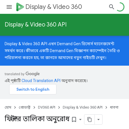
Display & Video 360
Display & Video 360 API
Display & Video 360 API এখন Demand Gen রিসোর্স ম্যানেজমেন্ট
সমর্থন করে। কীভাবে একটি Demand Gen বিজ্ঞাপন ক্যাম্পেইন তৈরি ও
পরিচালনা করতে হয়, তা জানতে আমাদের
নতুন গাইডটি
দেখুন।
এই পৃষ্ঠাটি
Cloud Translation API
অনুবাদ করেছে।
হোম
প্রোডাক্ট
DV360 API
Display & Video 360 API
ধারণা
ফিল্টার তালিকা অনুরোধ
bookmark_border