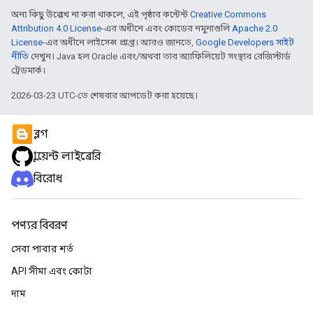
অন্য কিছু উল্লেখ না করা থাকলে, এই পৃষ্ঠার কন্টেন্ট
Creative Commons
Attribution 4.0 License
-এর অধীনে এবং কোডের নমুনাগুলি
Apache 2.0
License
-এর অধীনে লাইসেন্স প্রাপ্ত। আরও জানতে,
Google Developers সাইট
নীতি
দেখুন। Java হল Oracle এবং/অথবা তার অ্যাফিলিয়েট সংস্থার রেজিস্টার্ড
ট্রেডমার্ক।
2026-03-23 UTC-তে শেষবার আপডেট করা হয়েছে।
ব্লগ
ক্লায়েন্ট লাইব্রেরি
বিরোধ
পণ্যর বিবরণ
সেবা পাবার শর্ত
API সীমা এবং কোটা
দাম