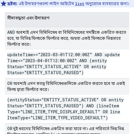
দ্রষ্টব্য:
এই উদাহরণগুলো লাইন আইটেম
list
অনুরোধে ব্যবহারের জন্য।
সীমাবদ্ধতা এবং উদাহরণ
AND
অবশ্যই এমন বিধিনিষেধ বা বিধিনিষেধের সমষ্টিকে একত্রিত করতে
হবে, যা বিভিন্ন ফিল্ডকে ফিল্টার করে, অথবা একই ফিল্ডকে ভিন্নভাবে
ফিল্টার করে।
update
Time>="2023-03-01T12:00:00Z" AND update
Time<="2023-04-01T12:00:00Z" AND (entity
Status="ENTITY
_
STATUS
_
ACTIVE" OR entity
Status="ENTITY
_
STATUS
_
PAUSED")
OR
অবশ্যই এমন স্বতন্ত্র বিধিনিষেধগুলিকে একত্রিত করতে হবে যা একই
ফিল্ড দ্বারা ফিল্টার করে।
(entity
Status="ENTITY
_
STATUS
_
ACTIVE" OR entity
Status="ENTITY
_
STATUS
_
PAUSED") AND (line
Item
Type="LINE
_
ITEM
_
TYPE
_
DISPLAY
_
DEFAULT" OR line
Item
Type="LINE
_
ITEM
_
TYPE
_
VIDEO
_
DEFAULT")
OR
দুই ধরনের বিধিনিষেধ একত্রিত করা যাবে না। এর পরিবর্তে ভিন্ন ভিন্ন