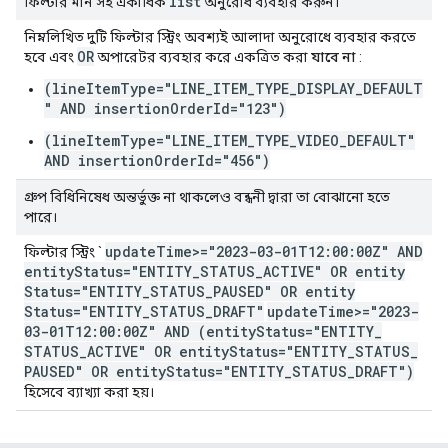
list
ফিল্টার মান সহ একাধিক
অনুরোধ ব্যবহার করুন।
নিম্নলিখিত দুটি ফিল্টার স্ট্রিং অবশ্যই আলাদা অনুরোধে ব্যবহার করতে
OR
হবে এবং
অপারেটর ব্যবহার করে একত্রিত করা
যাবে না
:
(lineItemType="LINE_ITEM_TYPE_DISPLAY_DEFAULT
" AND insertionOrderId="123")
(lineItemType="LINE_ITEM_TYPE_VIDEO_DEFAULT"
AND insertionOrderId="456")
গ্রুপ বিধিনিষেধ অন্তর্ভুক্ত না থাকলেও বন্ধনী দ্বারা তা বোঝানো হতে
পারে।
update
Time>="2023-03-01T12:00:00Z" AND
ফিল্টার স্ট্রিং `
entity
Status="ENTITY
_
STATUS
_
ACTIVE" OR entity
Status="ENTITY
_
STATUS
_
PAUSED" OR entity
Status="ENTITY
_
STATUS
_
DRAFT"
update
Time>="2023-
03-01T12:00:00Z" AND (entity
Status="ENTITY
_
STATUS
_
ACTIVE" OR entity
Status="ENTITY
_
STATUS
_
PAUSED" OR entity
Status="ENTITY
_
STATUS
_
DRAFT")
হিসেবে ব্যাখ্যা করা হয়।