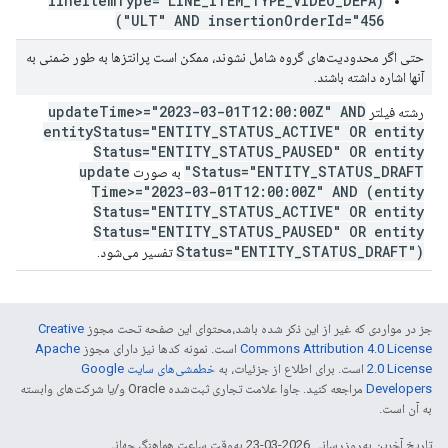
(lineItemType="LINE_ITEM_TYPE_VIDEO_DEFA
ULT" AND insertionOrderId="456")
حتی اگر محدودیت‌های گروه شامل نشوند، ممکن است پرانتزها به طور ضمنی به
آنها اشاره داشته باشند.
update
Time>="2023-03-01T12:00:00Z" AND
رشته فیلتر
entity
Status="ENTITY
_
STATUS
_
ACTIVE" OR entity
Status="ENTITY
_
STATUS
_
PAUSED" OR entity
update
Status="ENTITY
_
STATUS
_
DRAFT"
به صورت
Time>="2023-03-01T12:00:00Z" AND (entity
Status="ENTITY
_
STATUS
_
ACTIVE" OR entity
Status="ENTITY
_
STATUS
_
PAUSED" OR entity
Status="ENTITY
_
STATUS
_
DRAFT")
تفسیر می‌شود.
جز در مواردی که غیر از این ذکر شده باشد،‌محتوای این صفحه تحت مجوز
Creative
Commons Attribution 4.0 License
است. نمونه کدها نیز دارای مجوز
Apache
2.0 License
است. برای اطلاع از جزئیات، به
خطمشی‌های سایت Google
Developers‏
مراجعه کنید. جاوا علامت تجاری ثبت‌شده Oracle و/یا شرکت‌های وابسته
به آن است.
تاریخ آخرین به‌روزرسانی 2026-03-23 به‌وقت ساعت هماهنگ جهانی.