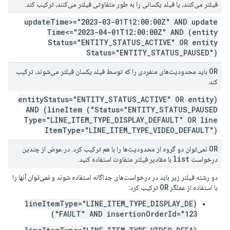
فیلتر می‌کنند، یا فیلد یکسانی را به طور متفاوتی فیلتر می‌کنند، ترکیب کند.
update
Time>="2023-03-01T12:00:00Z" AND update
Time<="2023-04-01T12:00:00Z" AND (entity
Status="ENTITY
_
STATUS
_
ACTIVE" OR entity
Status="ENTITY
_
STATUS
_
PAUSED")
OR
باید محدودیت‌های منفردی را که توسط فیلد یکسان فیلتر می‌شوند، ترکیب
کند.
Status="ENTITY
_
STATUS
_
ACTIVE" OR entity
(entity
Item
Status="ENTITY
_
STATUS
_
PAUSED") AND (line
Type="LINE
_
ITEM
_
TYPE
_
DISPLAY
_
DEFAULT" OR line
Item
Type="LINE
_
ITEM
_
TYPE
_
VIDEO
_
DEFAULT")
OR
نمی‌توان دو گروه از محدودیت‌ها را با هم ترکیب کرد. در عوض از چندین
list
درخواست
با مقادیر فیلتر متفاوت استفاده کنید.
دو رشته فیلتر زیر باید در درخواست‌های جداگانه استفاده شوند و
نمی‌توان
آنها را
OR
با استفاده از عملگر
ترکیب کرد:
(lineItemType="LINE_ITEM_TYPE_DISPLAY_DE
FAULT" AND insertionOrderId="123")