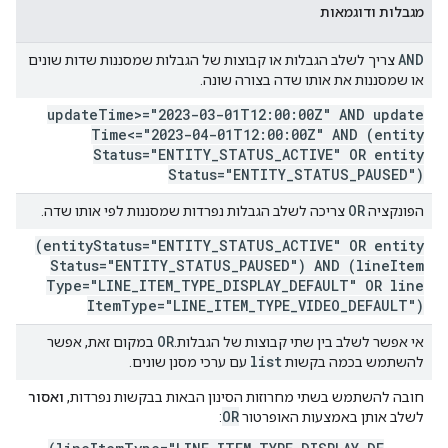
מגבלות ודוגמאות
AND
צריך לשלב הגבלות או קבוצות של הגבלות שמסננות שדות שונים
או שמסננות את אותו שדה בצורה שונה.
update
Time>="2023-03-01T12:00:00Z" AND update
Time<="2023-04-01T12:00:00Z" AND (entity
Status="ENTITY
_
STATUS
_
ACTIVE" OR entity
Status="ENTITY
_
STATUS
_
PAUSED")
OR
הפונקציה
צריכה לשלב הגבלות נפרדות שמסננות לפי אותו שדה.
(entity
Status="ENTITY
_
STATUS
_
ACTIVE" OR entity
Status="ENTITY
_
STATUS
_
PAUSED") AND (line
Item
Type="LINE
_
ITEM
_
TYPE
_
DISPLAY
_
DEFAULT" OR line
Item
Type="LINE
_
ITEM
_
TYPE
_
VIDEO
_
DEFAULT")
OR
אי אפשר לשלב בין שתי קבוצות של הגבלות.
במקום זאת, אפשר
list
להשתמש בכמה בקשות
עם ערכי מסנן שונים.
חובה להשתמש בשתי מחרוזות הסינון הבאות בבקשות נפרדות,
ואסור
OR
לשלב אותן באמצעות האופרטור
: