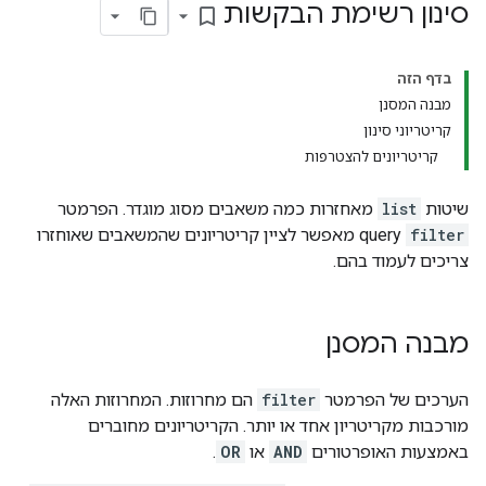
סינון רשימת הבקשות
bookmark_border
בדף הזה
מבנה המסנן
קריטריוני סינון
קריטריונים להצטרפות
שיטות
list
מאחזרות כמה משאבים מסוג מוגדר. הפרמטר
filter
query מאפשר לציין קריטריונים שהמשאבים שאוחזרו
צריכים לעמוד בהם.
מבנה המסנן
הערכים של הפרמטר
filter
הם מחרוזות. המחרוזות האלה
מורכבות מקריטריון אחד או יותר. הקריטריונים מחוברים
באמצעות האופרטורים
AND
או
OR
.