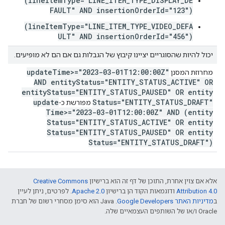
(lineItemType="LINE_ITEM_TYPE_DISPLAY_DE
FAULT" AND insertionOrderId="123")
(lineItemType="LINE_ITEM_TYPE_VIDEO_DEFA
ULT" AND insertionOrderId="456")
יכול להיות שהסוגריים יציינו קיבוץ של הגבלות גם אם הם לא מופיעים.
update
Time>="2023-03-01T12:00:00Z"
מחרוזת המסנן
AND entity
Status="ENTITY
_
STATUS
_
ACTIVE" OR
entity
Status="ENTITY
_
STATUS
_
PAUSED" OR entity
update
Status="ENTITY
_
STATUS
_
DRAFT"
מפורשת כ-
Time>="2023-03-01T12:00:00Z" AND (entity
Status="ENTITY
_
STATUS
_
ACTIVE" OR entity
Status="ENTITY
_
STATUS
_
PAUSED" OR entity
Status="ENTITY
_
STATUS
_
DRAFT")
אלא אם צוין אחרת, התוכן של דף זה הוא ברישיון
Creative Commons
Attribution 4.0
ודוגמאות הקוד הן ברישיון
Apache 2.0
. לפרטים, ניתן לעיין
ב
מדיניות האתר Google Developers‏
.‏ Java הוא סימן מסחרי רשום של חברת
Oracle ו/או של השותפים העצמאיים שלה.