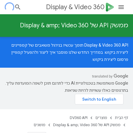
Display & Video 360
ממשק API של Display & amp; Video 360
‫Display & Video 360 API תומך עכשיו בניהול משאבים של קמפיינים
ליצירת ביקוש.
במדריך החדש
שלנו מוסבר איך ליצור ולהפעיל קמפיין
פרסום ליצירת ביקוש.
‫Google משתמשת בטכנולוגיית AI כדי לתרגם תוכן לשפה המועדפת עליך.
בתרגומים כאלו עשויות להיות שגיאות.
דף הבית
מוצרים
DV360 API
ממשק API של Display & amp; Video 360
מושגים