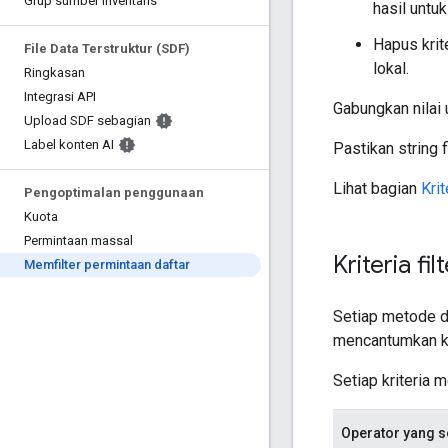
Grup sumber inventaris
hasil untu
Hapus krite
File Data Terstruktur (SDF)
lokal.
Ringkasan
Integrasi API
Gabungkan nilai u
Upload SDF sebagian
Label konten AI
Pastikan string
Lihat bagian
Kri
Pengoptimalan penggunaan
Kuota
Permintaan massal
Kriteria fil
Memfilter permintaan daftar
Setiap metode da
mencantumkan kri
Setiap kriteria 
Operator yang 