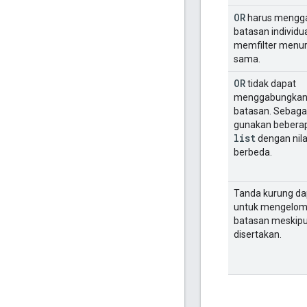
OR
harus mengg
batasan individu
memfilter menur
sama.
OR
tidak dapat
menggabungkan 
batasan. Sebagai
gunakan bebera
list
dengan nilai
berbeda.
Tanda kurung dap
untuk mengelo
batasan meskipu
disertakan.