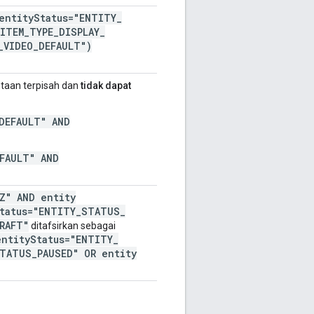
entity
Status="ENTITY
_
ITEM
_
TYPE
_
DISPLAY
_
_
VIDEO
_
DEFAULT")
ntaan terpisah dan
tidak dapat
DEFAULT" AND
FAULT" AND
Z" AND entity
tatus="ENTITY
_
STATUS
_
RAFT"
ditafsirkan sebagai
entity
Status="ENTITY
_
TATUS
_
PAUSED" OR entity