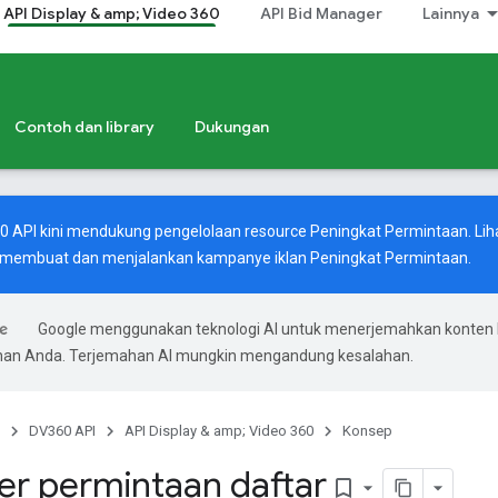
API Display & amp; Video 360
API Bid Manager
Lainnya
Contoh dan library
Dukungan
60 API kini mendukung pengelolaan resource Peningkat Permintaan. Lih
 membuat dan menjalankan kampanye iklan Peningkat Permintaan.
Google menggunakan teknologi AI untuk menerjemahkan konten 
ihan Anda. Terjemahan AI mungkin mengandung kesalahan.
DV360 API
API Display & amp; Video 360
Konsep
er permintaan daftar
bookmark_border