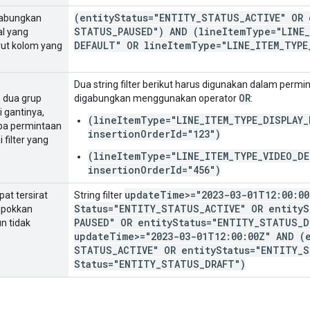
(entity
Status="ENTITY
_
STATUS
_
ACTIVE" OR 
abungkan
STATUS
_
PAUSED") AND (line
Item
Type="LINE
_
al yang
DEFAULT" OR line
Item
Type="LINE
_
ITEM
_
TYPE
ut kolom yang
Dua string filter berikut harus digunakan dalam permi
OR
dua grup
digabungkan menggunakan operator
:
 gantinya,
(lineItemType="LINE_ITEM_TYPE_DISPLAY_
pa permintaan
insertionOrderId="123")
 filter yang
(lineItemType="LINE_ITEM_TYPE_VIDEO_DE
insertionOrderId="456")
update
Time>="2023-03-01T12:00:00
at tersirat
String filter
Status="ENTITY
_
STATUS
_
ACTIVE" OR entity
S
mpokkan
PAUSED" OR entity
Status="ENTITY
_
STATUS
_
D
n tidak
update
Time>="2023-03-01T12:00:00Z" AND (
STATUS
_
ACTIVE" OR entity
Status="ENTITY
_
S
Status="ENTITY
_
STATUS
_
DRAFT")