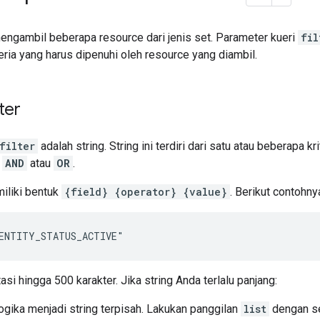
ngambil beberapa resource dari jenis set. Parameter kueri
fil
ria yang harus dipenuhi oleh resource yang diambil.
lter
filter
adalah string. String ini terdiri dari satu atau beberapa kr
r
AND
atau
OR
.
miliki bentuk
{field} {operator} {value}
. Berikut contohny
"ENTITY_STATUS_ACTIVE"
atasi hingga 500 karakter. Jika string Anda terlalu panjang:
ogika menjadi string terpisah. Lakukan panggilan
list
dengan set