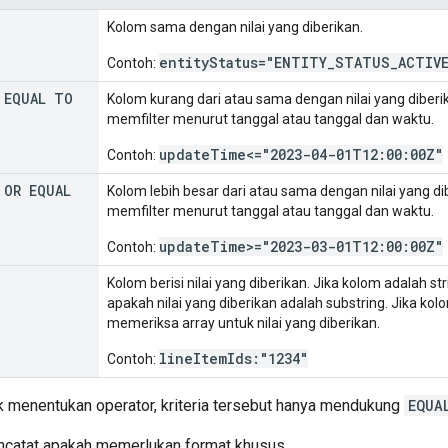
Kolom sama dengan nilai yang diberikan.
entityStatus="ENTITY_STATUS_ACTIV
Contoh:
 EQUAL TO
Kolom kurang dari atau sama dengan nilai yang diberi
memfilter menurut tanggal atau tanggal dan waktu.
updateTime<="2023-04-01T12:00:00Z"
Contoh:
 OR EQUAL
Kolom lebih besar dari atau sama dengan nilai yang di
memfilter menurut tanggal atau tanggal dan waktu.
updateTime>="2023-03-01T12:00:00Z"
Contoh:
Kolom berisi nilai yang diberikan. Jika kolom adalah 
apakah nilai yang diberikan adalah substring. Jika ko
memeriksa array untuk nilai yang diberikan.
lineItemIds:"1234"
Contoh:
dak menentukan operator, kriteria tersebut hanya mendukung
EQUA
encatat apakah memerlukan format khusus.