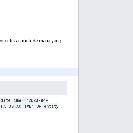
nentukan metode mana yang
pdate
Time<="2023-04-
STATUS
_
ACTIVE" OR entity