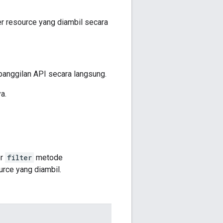
ter resource yang diambil secara
panggilan API secara langsung.
a.
er
filter
metode
urce yang diambil.