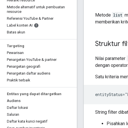
Hierarki resource
Metode alternatif untuk pembuatan
resource
Metode
list
me
Referensi You
Tube & Partner
memberikan krite
Label konten AI
Batas akun
Struktur fi
Targeting
Pewarisan
Nilai parameter
Penargetan You
Tube & partner
dengan operato
Penargetan geografi
Penargetan daftar audiens
Satu kriteria me
Praktik terbaik
  entityStatus=
Entitas yang dapat ditargetkan
Audiens
Daftar lokasi
String filter dib
Saluran
Daftar kata kunci negatif
Pisahkan l