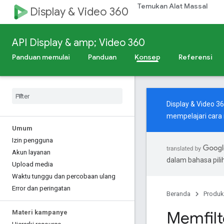
Temukan Alat Massal
Display & Video 360
API Display & amp; Video 360
Panduan memulai
Panduan
Konsep
Referensi
Display & Video 3
mempelajari cara
Umum
Izin pengguna
Akun layanan
dalam bahasa pil
Upload media
Waktu tunggu dan percobaan ulang
Error dan peringatan
Beranda
Produk
Memfilt
Materi kampanye