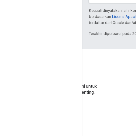
Kecuali dinyatakan lain, k
berdasarkan
Lisensi Apach
terdaftar dari Oracle dan/at
Terakhir diperbarui pada 2
Blog
Kunjungi blog kami untuk
pengumuman penting.
Info Produk
Persyaratan Layanan