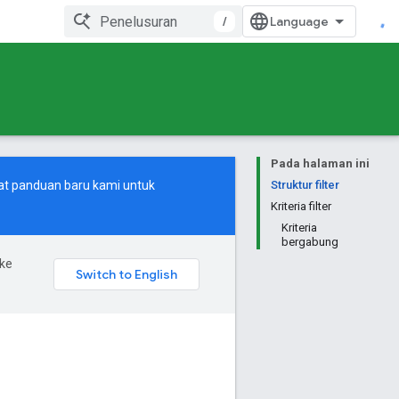
/
Pada halaman ini
at
panduan baru
kami untuk
Struktur filter
Kriteria filter
Kriteria
bergabung
ke