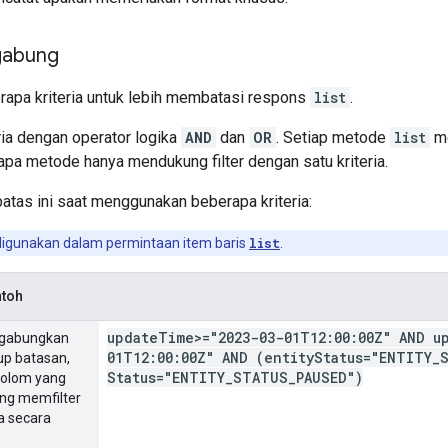
rgabung
apa kriteria untuk lebih membatasi respons
list
.
ria dengan operator logika
AND
dan
OR
. Setiap metode
list
me
pa metode hanya mendukung filter dengan satu kriteria.
atas ini saat menggunakan beberapa kriteria:
digunakan dalam permintaan item baris
list
.
ntoh
update
Time>="2023-03-01T12:00:00Z" AND u
gabungkan
01T12:00:00Z" AND (entity
Status="ENTITY
_
up batasan,
Status="ENTITY
_
STATUS
_
PAUSED")
kolom yang
ang memfilter
a secara