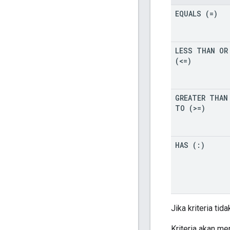
EQUALS (=)
LESS THAN OR
(<=)
GREATER THAN
TO (>=)
HAS (:)
Jika kriteria ti
Kriteria akan m