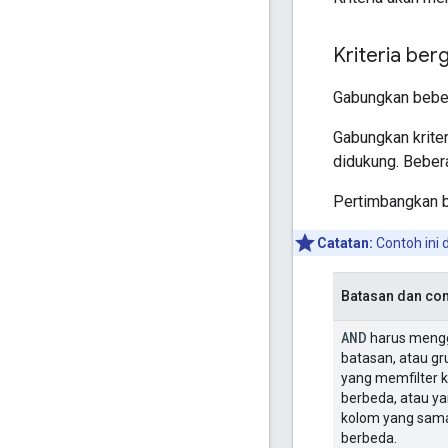
Kriteria be
Gabungkan beber
Gabungkan krite
didukung. Bebera
Pertimbangkan b
Catatan:
Contoh ini 
Batasan dan co
AND
harus meng
batasan, atau gr
yang memfilter 
berbeda, atau y
kolom yang sam
berbeda.