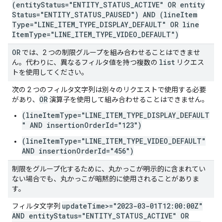
(entity
Status="ENTITY
_
STATUS
_
ACTIVE" OR entity
Status="ENTITY
_
STATUS
_
PAUSED") AND (line
Item
Type="LINE
_
ITEM
_
TYPE
_
DISPLAY
_
DEFAULT" OR line
Item
Type="LINE
_
ITEM
_
TYPE
_
VIDEO
_
DEFAULT")
OR
では、2 つの制限グループを組み合わせることはできませ
list
ん。代わりに、異なるフィルタ値を持つ複数の
リクエス
トを使用してください。
次の 2 つのフィルタ文字列は別々のリクエストで使用する必要
OR
があり、
演算子を使用して組み合わせることはできません。
(lineItemType="LINE_ITEM_TYPE_DISPLAY_DEFAULT
" AND insertionOrderId="123")
(lineItemType="LINE_ITEM_TYPE_VIDEO_DEFAULT"
AND insertionOrderId="456")
制限をグループ化するために、丸かっこが明示的に含まれてい
ない場合でも、丸かっこが暗黙的に使用されることがありま
す。
update
Time>="2023-03-01T12:00:00Z"
フィルタ文字列
AND entity
Status="ENTITY
_
STATUS
_
ACTIVE" OR