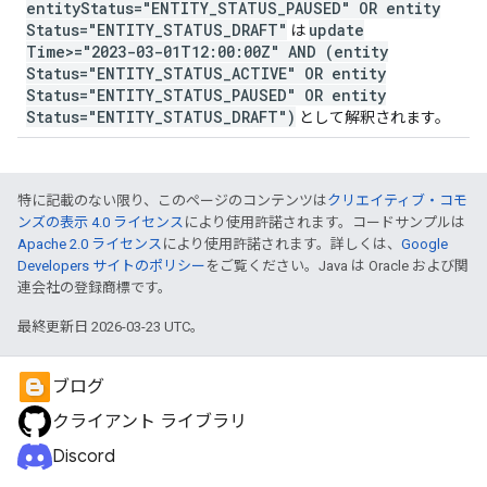
entity
Status="ENTITY
_
STATUS
_
PAUSED" OR entity
Status="ENTITY
_
STATUS
_
DRAFT"
update
は
Time>="2023-03-01T12:00:00Z" AND (entity
Status="ENTITY
_
STATUS
_
ACTIVE" OR entity
Status="ENTITY
_
STATUS
_
PAUSED" OR entity
Status="ENTITY
_
STATUS
_
DRAFT")
として解釈されます。
特に記載のない限り、このページのコンテンツは
クリエイティブ・コモ
ンズの表示 4.0 ライセンス
により使用許諾されます。コードサンプルは
Apache 2.0 ライセンス
により使用許諾されます。詳しくは、
Google
Developers サイトのポリシー
をご覧ください。Java は Oracle および関
連会社の登録商標です。
最終更新日 2026-03-23 UTC。
ブログ
クライアント ライブラリ
Discord