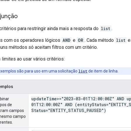
 junção
ritérios para restringir ainda mais a resposta do
list
.
os com os operadores lógicos
AND
e
OR
. Cada método
list
es
uns métodos só aceitam filtros com um critério.
limites ao usar vários critérios:
exemplos são para uso em uma solicitação
list
de item de linha.
xemplos
update
Time>="2023-03-01T12:00:00Z" AND u
binar
01T12:00:00Z" AND (entity
Status="ENTITY
_
upos de
Status="ENTITY
_
STATUS
_
PAUSED")
iltram campos
o mesmo campo
rentes.