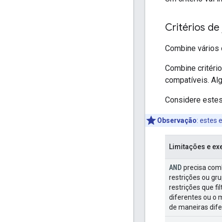
Critérios de
Combine vários c
Combine critéri
compatíveis. Alg
Considere estes 
Observação
:
estes 
Limitações e e
AND
precisa com
restrições ou gr
restrições que f
diferentes ou 
de maneiras dife