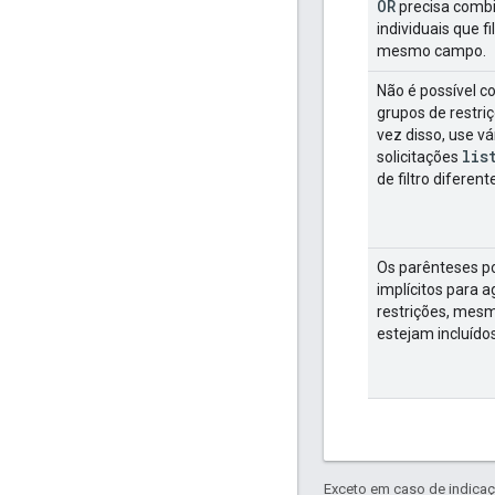
OR
precisa combi
individuais que f
mesmo campo.
Não é possível c
grupos de restriç
vez disso, use vá
lis
solicitações
de filtro diferent
Os parênteses p
implícitos para 
restrições, mes
estejam incluídos
Exceto em caso de indicaç