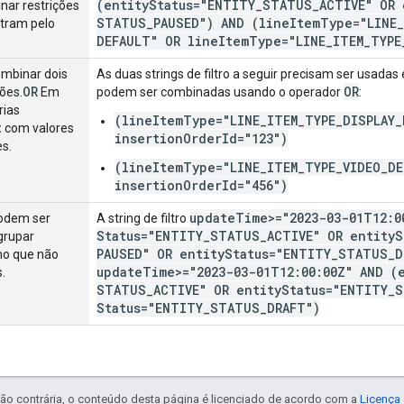
(entity
Status="ENTITY
_
STATUS
_
ACTIVE" OR 
nar restrições
STATUS
_
PAUSED") AND (line
Item
Type="LINE
_
iltram pelo
DEFAULT" OR line
Item
Type="LINE
_
ITEM
_
TYPE
ombinar dois
As duas strings de filtro a seguir precisam ser usada
OR
OR
ões.
Em
podem ser combinadas usando o operador
:
rias
(lineItemType="LINE_ITEM_TYPE_DISPLAY_
t
com valores
insertionOrderId="123")
es.
(lineItemType="LINE_ITEM_TYPE_VIDEO_DE
insertionOrderId="456")
update
Time>="2023-03-01T12:0
odem ser
A string de filtro
Status="ENTITY
_
STATUS
_
ACTIVE" OR entity
S
agrupar
PAUSED" OR entity
Status="ENTITY
_
STATUS
_
D
mo que não
update
Time>="2023-03-01T12:00:00Z" AND (
.
STATUS
_
ACTIVE" OR entity
Status="ENTITY
_
S
Status="ENTITY
_
STATUS
_
DRAFT")
ão contrária, o conteúdo desta página é licenciado de acordo com a
Licença 