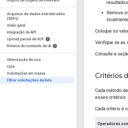
Grupos de origens de inventário
resultados 
Remove cri
Arquivos de dados estruturados
(SDFs)
localmente
Visão geral
Coloque os valor
Integração de API
Upload parcial de SDF
Verifique se as 
Rótulos de conteúdo de IA
Consulte a seç
Otimização de uso
Cota
Solicitações em massa
Critérios d
Filtrar solicitações da lista
Cada método de l
esses critérios.
Cada critério é
Operadores co