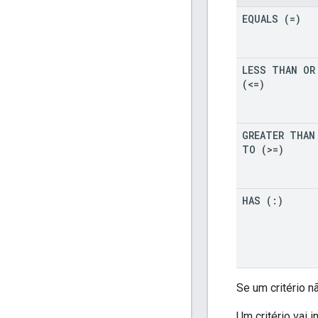
EQUALS (=)
LESS THAN OR
(<=)
GREATER THAN
TO (>=)
HAS (:)
Se um critério n
Um critério vai 