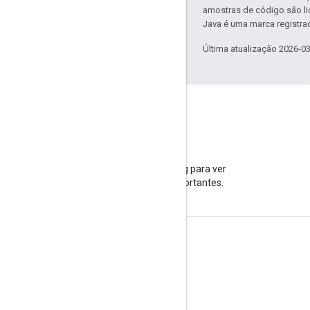
amostras de código são l
Java é uma marca registrad
Última atualização 2026-0
Blog
Acesse nosso blog para ver
informações importantes.
Informações do produto
Termos de Serviço
Limites e cotas de APIs