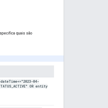
pecifica quais são
pdate
Time<="2023-04-
STATUS
_
ACTIVE" OR entity