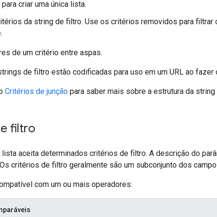
para criar uma única lista.
térios da string de filtro. Use os critérios removidos para filtra
.
es de um critério entre aspas.
strings de filtro estão codificadas para uso em um URL ao faze
ão
Critérios de junção
para saber mais sobre a estrutura da string d
e filtro
ista aceita determinados critérios de filtro. A descrição do pa
 Os critérios de filtro geralmente são um subconjunto dos camp
 compatível com um ou mais operadores:
mparáveis