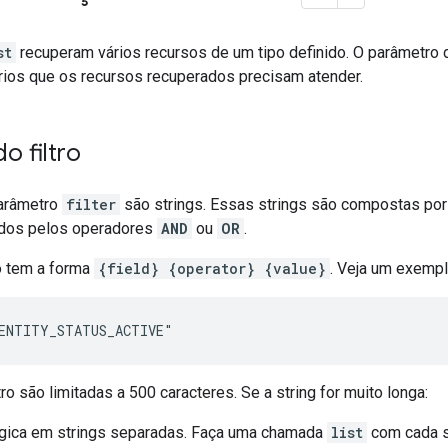
st
recuperam vários recursos de um tipo definido. O parâmetro 
érios que os recursos recuperados precisam atender.
o filtro
parâmetro
filter
são strings. Essas strings são compostas por 
nidos pelos operadores
AND
ou
OR
.
io tem a forma
{field} {operator} {value}
. Veja um exempl
"ENTITY_STATUS_ACTIVE"
tro são limitadas a 500 caracteres. Se a string for muito longa:
ógica em strings separadas. Faça uma chamada
list
com cada st