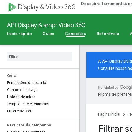
Descubra ferramentas e
Display & Video 360
API Display & amp; Video 360
Início rápido
Guias
Conceitos
Referência
A
A API Display &V
Consulte nosso
no
Geral
Permissões do usuário
Contas de serviço
idioma de preferê
Upload de mídia
Tempo limite e tentativas
Erros e avisos
Página inicial
Pr
Filtrar s
Recursos da campanha