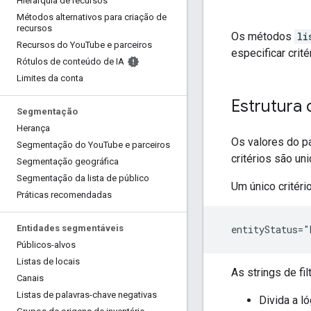
Hierarquia de recursos
Métodos alternativos para criação de
recursos
Os métodos
li
Recursos do You
Tube e parceiros
especificar crit
Rótulos de conteúdo de IA
Limites da conta
Estrutura d
Segmentação
Herança
Os valores do 
Segmentação do You
Tube e parceiros
critérios são u
Segmentação geográfica
Segmentação da lista de público
Um único critér
Práticas recomendadas
  entityStatus=
Entidades segmentáveis
Públicos-alvos
Listas de locais
As strings de fil
Canais
Listas de palavras-chave negativas
Divida a l