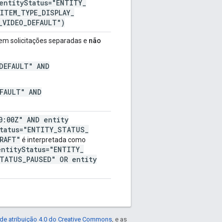
entity
Status="ENTITY
_
ITEM
_
TYPE
_
DISPLAY
_
_
VIDEO
_
DEFAULT")
s em solicitações separadas e
não
DEFAULT" AND
FAULT" AND
0:00Z" AND entity
tatus="ENTITY
_
STATUS
_
RAFT"
é interpretada como
entity
Status="ENTITY
_
TATUS
_
PAUSED" OR entity
de atribuição 4.0 do Creative Commons
, e as