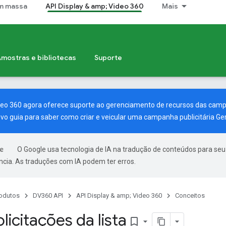
m massa
API Display & amp; Video 360
Mais
mostras e bibliotecas
Suporte
ideo 360 agora oferece suporte ao gerenciamento de recursos das ca
vo guia
para saber como criar e veicular uma campanha publicitária G
O Google usa tecnologia de IA na tradução de conteúdos para seu
ncia. As traduções com IA podem ter erros.
odutos
DV360 API
API Display & amp; Video 360
Conceitos
olicitações da lista
bookmark_border