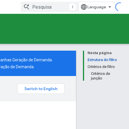
/
Nesta página
mpanhas Geração de Demanda.
Estrutura do filtro
eração de Demanda.
Critérios de filtro
Critérios de
junção