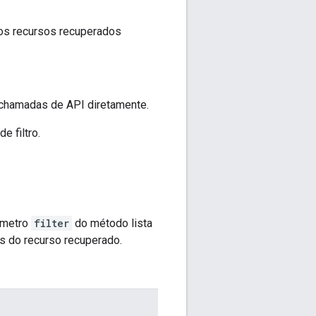
r os recursos recuperados
r chamadas de API diretamente.
e filtro.
râmetro
filter
do método lista
os do recurso recuperado.