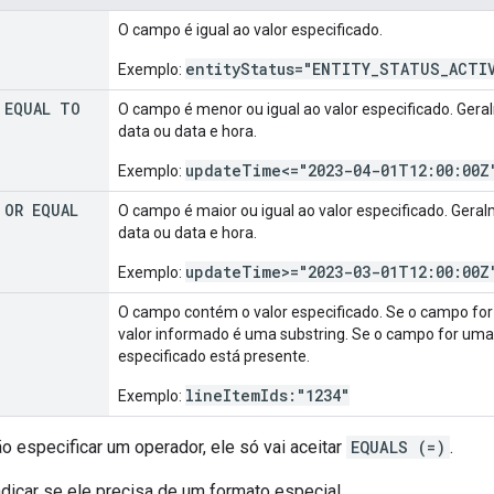
O campo é igual ao valor especificado.
entityStatus="ENTITY_STATUS_ACTI
Exemplo:
 EQUAL TO
O campo é menor ou igual ao valor especificado. Gera
data ou data e hora.
updateTime<="2023-04-01T12:00:00Z
Exemplo:
 OR EQUAL
O campo é maior ou igual ao valor especificado. Geral
data ou data e hora.
updateTime>="2023-03-01T12:00:00Z
Exemplo:
O campo contém o valor especificado. Se o campo for um
valor informado é uma substring. Se o campo for uma ma
especificado está presente.
lineItemIds:"1234"
Exemplo:
ão especificar um operador, ele só vai aceitar
EQUALS (=)
.
indicar se ele precisa de um formato especial.