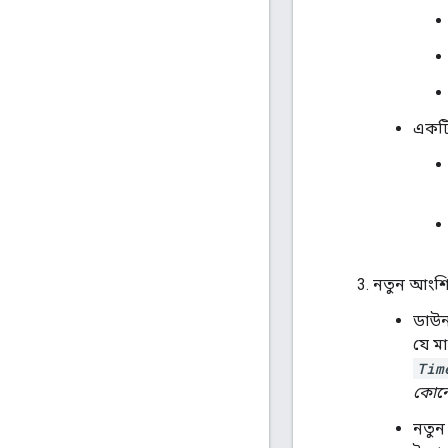
একটি
নতুন আংশি
ডাউন
যে ম
Tim
কোনো
নতুন