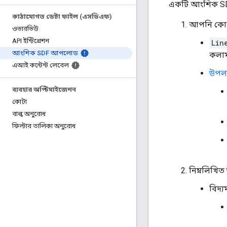
একটি আংশিক SD
কাঠামোগত ডেটা ফাইল (এসডিএফ)
আপনি কোন 
ওভারভিউ
API ইন্টিগ্রেশন
Lin
আংশিক SDF আপলোড
কলাম
এআই কন্টেন্ট লেবেল
উপলব
ব্যবহার অপ্টিমাইজেশন
কোটা
বাল্ক অনুরোধ
ফিল্টার তালিকা অনুরোধ
নিম্নলিখি
বিদ্