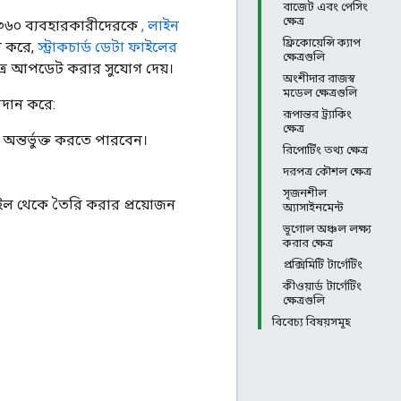
বাজেট এবং পেসিং
ক্ষেত্র
ও ৩৬০ ব্যবহারকারীদেরকে
, লাইন
ফ্রিকোয়েন্সি ক্যাপ
র করে,
স্ট্রাকচার্ড ডেটা ফাইলের
ক্ষেত্রগুলি
রে আপডেট করার সুযোগ দেয়।
অংশীদার রাজস্ব
মডেল ক্ষেত্রগুলি
দান করে:
রূপান্তর ট্র্যাকিং
ক্ষেত্র
্তর্ভুক্ত করতে পারবেন।
রিপোর্টিং তথ্য ক্ষেত্র
দরপত্র কৌশল ক্ষেত্র
সৃজনশীল
থেকে তৈরি করার প্রয়োজন
অ্যাসাইনমেন্ট
ভূগোল অঞ্চল লক্ষ্য
করার ক্ষেত্র
প্রক্সিমিটি টার্গেটিং
কীওয়ার্ড টার্গেটিং
ক্ষেত্রগুলি
বিবেচ্য বিষয়সমূহ