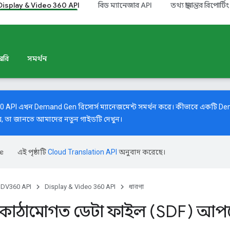
Display & Video 360 API
বিড ম্যানেজার API
তথ্য স্থানান্তর রিপোর্টিং
েরি
সমর্থন
60 API এখন Demand Gen রিসোর্স ম্যানেজমেন্ট সমর্থন করে। কীভাবে একটি De
়, তা জানতে আমাদের
নতুন গাইডটি
দেখুন।
এই পৃষ্ঠাটি
Cloud Translation API
অনুবাদ করেছে।
DV360 API
Display & Video 360 API
ধারণা
কাঠামোগত ডেটা ফাইল (SDF) আ