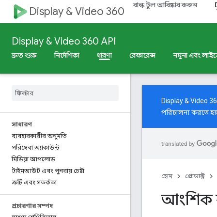
বাল্ক টুল আবিষ্কার করুন
Display & Video 360
Display & Video 360 API
দ্রুত শুরু
নির্দেশিকা
ধারণা
রেফারেন্স
নমুনা এবং লাইব্র
Display & Video 3
পরিচালনা করতে হয
সাধারণ
ব্যবহারকারীর অনুমতি
পরিষেবা অ্যাকাউন্ট
মিডিয়া আপলোড
টাইমআউট এবং পুনরায় চেষ্টা
হোম
প্রোডাক্ট
ত্রুটি এবং সতর্কতা
আংশিক 
প্রচারণার সম্পদ