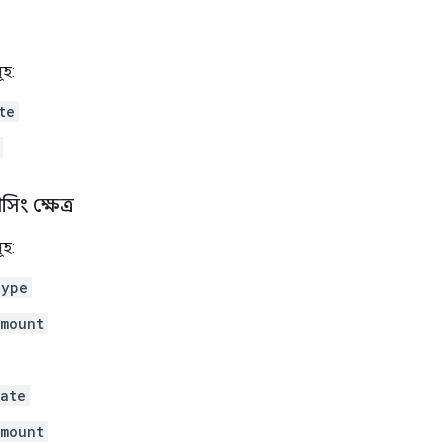
ূহ:
te
িং ক্ষেত্র
ূহ:
Type
mount
ate
mount