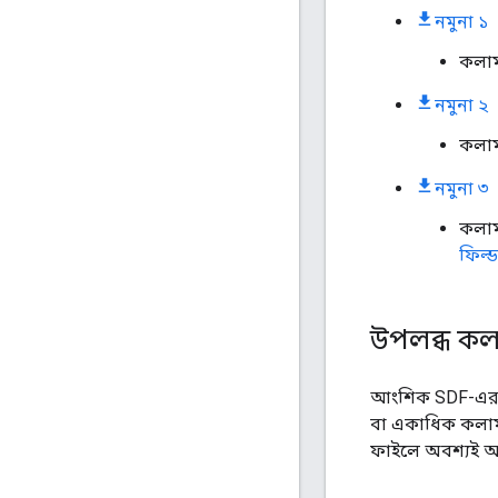
নমুনা ১
কলাম
নমুনা ২
কলাম
নমুনা ৩
কলাম
ফিল্ড
উপলব্ধ কলাম
আংশিক SDF-এর জন
বা একাধিক কলাম
ফাইলে অবশ্যই অন্