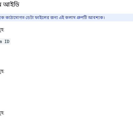
ম আইডি
 কাঠামোগত ডেটা ফাইলের জন্য এই কলাম গ্রুপটি আবশ্যক।
ূহ:
m ID
ূহ:
ূহ: