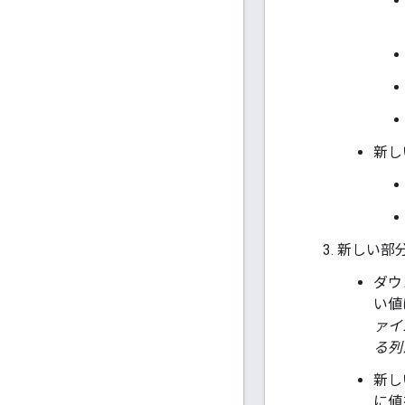
新し
新しい部分
ダウ
い値
ァイ
る列
新し
に値