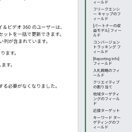
ィールド
フリークエンシ
ー キャップのフ
ィールド
[パートナーの収
ビデオ 360 のユーザーは、
益モデル] フィー
セットを一括で更新できます。
ルド
い列が含まれています。
コンバージョン
トラッキング フ
ィールド
あります。
[Reporting Info]
フィールド
します。
入札戦略のフィ
ールド
クリエイティブ
成する必要がなくなりました。
の割り当て
地域ターゲティ
。
ングのフィール
ド
近接ターゲット
キーワード ター
ゲティングのフ
ィールド