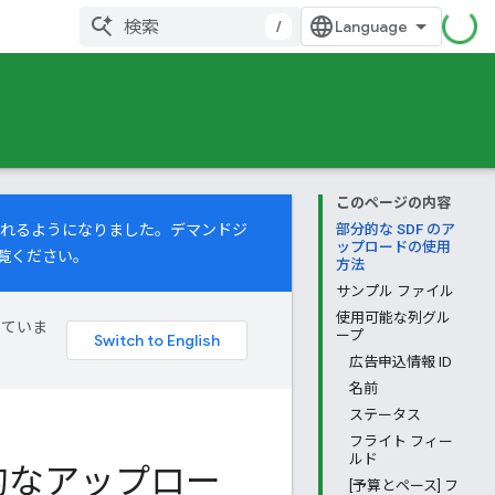
/
このページの内容
トされるようになりました。デマンドジ
部分的な SDF のア
ップロードの使用
覧ください。
方法
サンプル ファイル
使用可能な列グル
していま
ープ
広告申込情報 ID
名前
ステータス
フライト フィー
ルド
的なアップロー
[予算とペース] フ