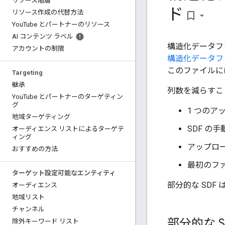
リソース階層
ド
リソース作成の代替方法
bookmark_border
You
Tube とパートナーのリソース
AI コンテンツ ラベル
構造化データフ
アカウントの制限
構造化データフ
このファイルに
Targeting
継承
列数を減らすこ
You
Tube とパートナーのターゲティン
グ
1 つの
地域ターゲティング
SDF の
オーディエンス リストによるターゲテ
ィング
アップロ
おすすめの方法
最初のフ
ターゲット設定可能なエンティティ
部分的な SDF 
オーディエンス
地域リスト
チャンネル
部分的な 
除外キーワード リスト