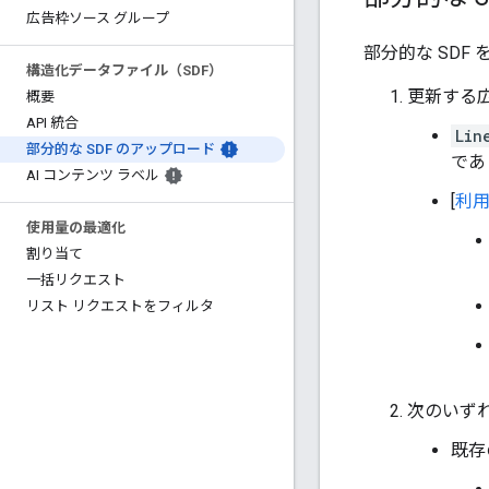
広告枠ソース グループ
部分的な SD
構造化データファイル（SDF）
更新する
概要
API 統合
Lin
部分的な SDF のアップロード
であ
AI コンテンツ ラベル
[
利
使用量の最適化
割り当て
一括リクエスト
リスト リクエストをフィルタ
次のいず
既存