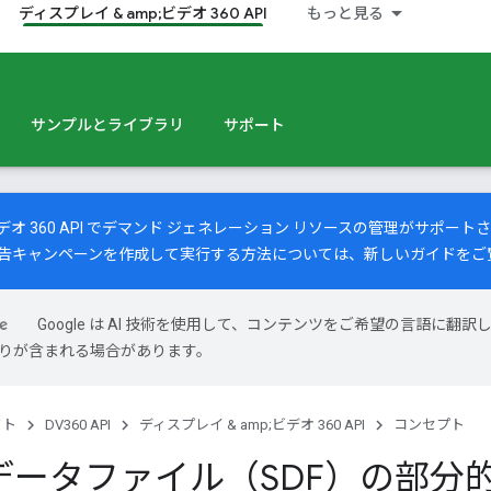
ディスプレイ & amp;ビデオ 360 API
もっと見る
サンプルとライブラリ
サポート
オ 360 API でデマンド ジェネレーション リソースの管理がサポー
告キャンペーンを作成して実行する方法については、
新しいガイド
をご
Google は AI 技術を使用して、コンテンツをご希望の言語に翻訳
は誤りが含まれる場合があります。
クト
DV360 API
ディスプレイ & amp;ビデオ 360 API
コンセプト
データファイル（SDF）の部分