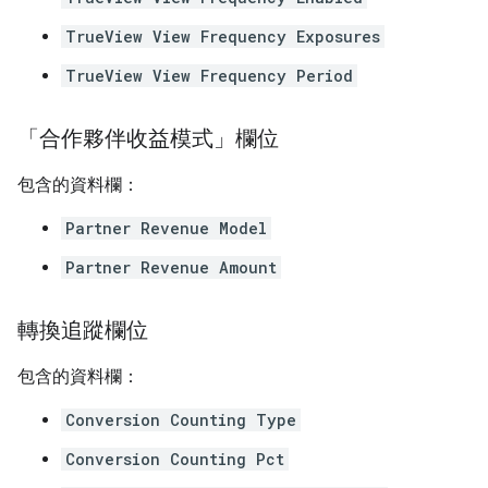
TrueView View Frequency Exposures
TrueView View Frequency Period
「合作夥伴收益模式」欄位
包含的資料欄：
Partner Revenue Model
Partner Revenue Amount
轉換追蹤欄位
包含的資料欄：
Conversion Counting Type
Conversion Counting Pct