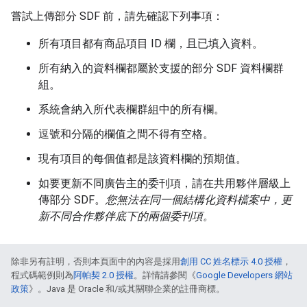
嘗試上傳部分 SDF 前，請先確認下列事項：
所有項目都有商品項目 ID 欄，且已填入資料。
所有納入的資料欄都屬於支援的部分 SDF 資料欄群
組。
系統會納入所代表欄群組中的所有欄。
逗號和分隔的欄值之間不得有空格。
現有項目的每個值都是該資料欄的預期值。
如要更新不同廣告主的委刊項，請在共用夥伴層級上
傳部分 SDF。
您無法在同一個結構化資料檔案中，更
新不同合作夥伴底下的兩個委刊項。
除非另有註明，否則本頁面中的內容是採用
創用 CC 姓名標示 4.0 授權
，
程式碼範例則為
阿帕契 2.0 授權
。詳情請參閱《
Google Developers 網站
政策
》。Java 是 Oracle 和/或其關聯企業的註冊商標。