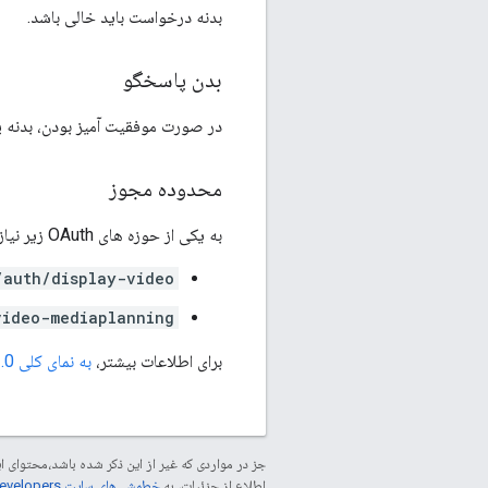
بدنه درخواست باید خالی باشد.
بدن پاسخگو
در صورت موفقیت آمیز بودن، بدنه پ
محدوده مجوز
به یکی از حوزه های OAuth زیر نیاز دارد:
/auth/display-video
video-mediaplanning
برای اطلاعات بیشتر،
به نمای کلی OAuth 2.0
جز در مواردی که غیر از این ذکر شده باشد،‌محتوا
اطلاع از جزئیات، به
خطمشی‌های سایت Google Developers‏