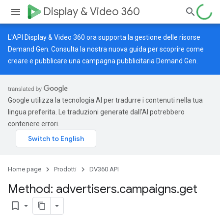
Display & Video 360
L'API Display & Video 360 ora supporta la gestione delle risorse
Demand Gen. Consulta la nostra
nuova guida
per scoprire come
creare e pubblicare una campagna pubblicitaria Demand Gen.
Google utilizza la tecnologia AI per tradurre i contenuti nella tua
lingua preferita. Le traduzioni generate dall'AI potrebbero
contenere errori.
Home page
Prodotti
DV360 API
Method: advertisers
.
campaigns
.
get
bookmark_border