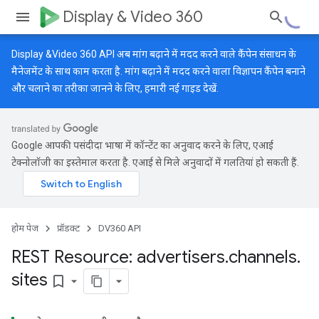
Display & Video 360
Display &Video 360 API अब मांग बढ़ाने में मदद करने वाले कैंपेन संसाधन के
मैनेजमेंट के साथ काम करता है. मांग बढ़ाने में मदद करने वाला विज्ञापन कैंपेन बनाने
और चलाने का तरीका जानने के लिए, हमारी
नई गाइड
देखें.
Google आपकी पसंदीदा भाषा में कॉन्टेंट का अनुवाद करने के लिए, एआई
टेक्नोलॉजी का इस्तेमाल करता है. एआई से मिले अनुवादों में गलतियां हो सकती हैं.
होम पेज
प्रॉडक्ट
DV360 API
REST Resource: advertisers
.
channels
.
sites
bookmark_border