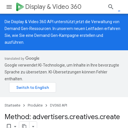
Display & Video 360
Die Display & Video 360 API unterstützt jetzt die Verwaltung von
Demand Gen-Ressourcen.
In unserem neuen Leitfaden
erfahren
Sie, wie Sie eine Demand Gen-Kampagne erstellen und
ausführen.
Google verwendet KI-Technologie, um Inhalte in Ihre bevorzugte
Sprache zu übersetzen. KI-Übersetzungen können Fehler
enthalten.
Startseite
Produkte
DV360 API
Method: advertisers
.
creatives
.
create
bookmark_border