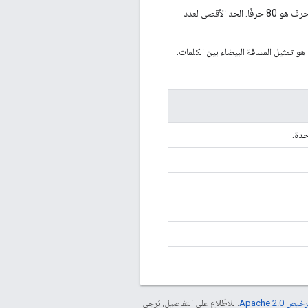
يجب أن يكون بترميز UTF-8 بحيث لا يزيد حجمه عن 255 بايت. الحد الأقصى لعدد الأحرف هو 80 حرفًا. الحد الأقصى لعدد
. إن إلغاء عنوان URL الوحيد المسموح به هو تمثيل المسافة البيضاء بين الكلمات.
حدة.
خيص Apache 2.0‏
. للاطّلاع على التفاصيل، يُرجى