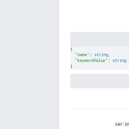
{
"name"
: 
string
,
"keywordValue"
: 
string
}
car i
.