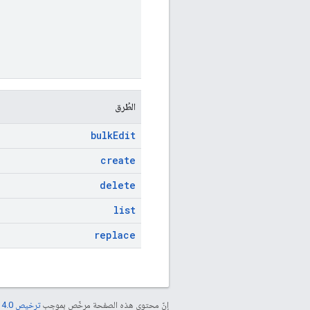
الطُرق
bulk
Edit
create
delete
list
replace
إنّ محتوى هذه الصفحة مرخّص بموجب
ترخيص Creative Commons Attribution 4.0‏