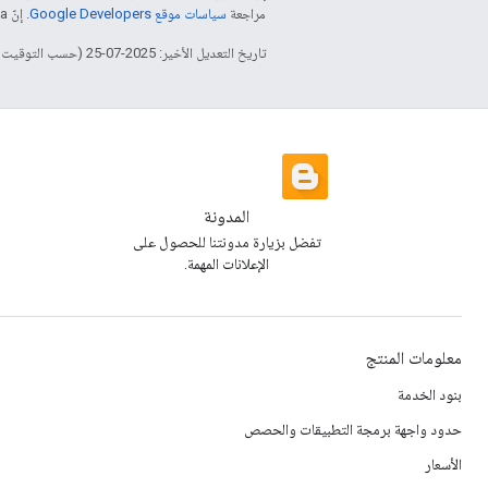
مراجعة
سياسات موقع Google Developers‏
. إنّ Java هي علامة تجارية مسجَّلة لشركة Oracle و/أو شركائها التابعين.
تاريخ التعديل الأخير: 2025-07-25 (حسب التوقيت العالمي المتفَّق عليه)
المدونة
تفضل بزيارة مدونتنا للحصول على
الإعلانات المهمة.
معلومات المنتج
بنود الخدمة
حدود واجهة برمجة التطبيقات والحصص
الأسعار