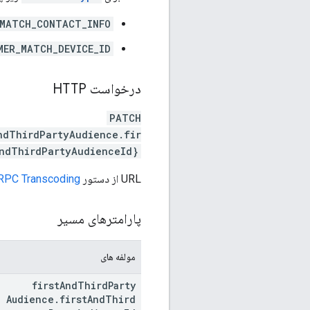
MATCH_CONTACT_INFO
MER_MATCH_DEVICE_ID
درخواست HTTP
PATCH
ndThirdPartyAudience.fir
ndThirdPartyAudienceId}
URL از دستور
RPC Transcoding
پارامترهای مسیر
مولفه های
first
And
Third
Party
Audience
.
first
And
Third