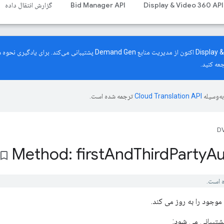
Display & Video 360 API
Bid Manager API
گزارش انتقال داده
رابط برنامه‌نویسی کاربردی Display & Video 360 اکنون از مدیریت منابع mand Gen
عه کنید.
ه‌وسیله
ترجمه شده است.
DV
Method: first
And
Third
Party
Au
okmark_border
شتیبانی می شود: