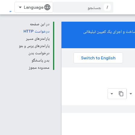
/
در این صفحه
De پشتیبانی می‌کند. برای یادگیری نحوه ساخت و اجرای یک کمپین تبلیغاتی
درخواست HTTP
پارامترهای مسیر
پارامترهای پرس و جو
درخواست بدن
بدن پاسخگو
محدوده مجوز
bo