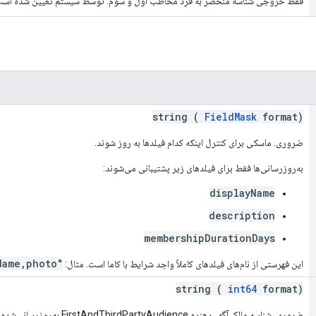
فقط خروجی شناسه منحصر به فرد مخاطب اول و سوم. توسط سیستم تعیین شده است
string (
FieldMask
format)
ضروری. ماسکی برای کنترل اینکه کدام فیلدها به روز شوند.
به‌روزرسانی‌ها فقط برای فیلدهای زیر پشتیبانی می‌شوند:
displayName
description
membershipDurationDays
"user.displayName,photo"
این فهرستی از نام‌های فیلدهای کاملاً واجد شرایط با کاما است. مثال:
string (
int64
format)
ضروری. شناسه مالک آگهی‌دهنده FirstAndThirdPartyAudience به‌روزرسانی‌شده.