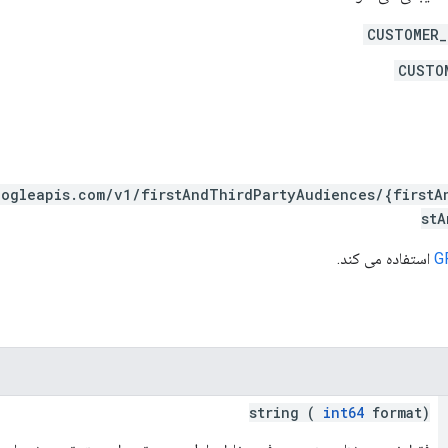
CUSTOMER_
CUSTO
oogleapis.com/v1/firstAndThirdPartyAudiences/{firstA
stA
G
استفاده می کند.
string (
int64
format)