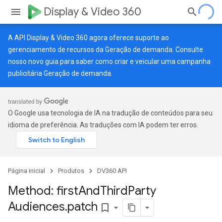
Display & Video 360
A API Display & Video 360 agora oferece suporte ao
gerenciamento de recursos da Geração de demanda. Consulte
nosso
novo guia
para saber como criar e veicular uma campanha
publicitária Geração de demanda.
O Google usa tecnologia de IA na tradução de conteúdos para seu
idioma de preferência. As traduções com IA podem ter erros.
Página inicial
Produtos
DV360 API
Method: first
And
Third
Party
Audiences
.
patch
bookmark_border