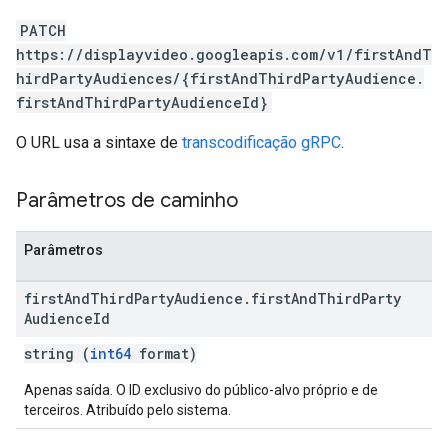
PATCH
https://displayvideo.googleapis.com/v1/firstAndT
hirdPartyAudiences/{firstAndThirdPartyAudience.
firstAndThirdPartyAudienceId}
O URL usa a sintaxe de
transcodificação gRPC
.
Parâmetros de caminho
Parâmetros
first
And
Third
Party
Audience
.
first
And
Third
Party
Audience
Id
string (
int64
format)
Apenas saída. O ID exclusivo do público-alvo próprio e de
terceiros. Atribuído pelo sistema.