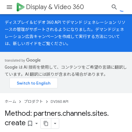
Display & Video 360
ディスプレイ＆ビデオ 360 API でデマンド ジェネレーション リソ
ースの管理がサポートされるようになりました。デマンドジェネ
レーション広告キャンペーンを作成して実行する方法について
は、
新しいガイド
をご覧ください。
Google は AI 技術を使用して、コンテンツをご希望の言語に翻訳し
ています。AI 翻訳には誤りが含まれる場合があります。
ホーム
プロダクト
DV360 API
Method: partners
.
channels
.
sites
.
create
bookmark_border