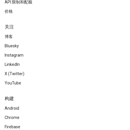
API 限制和配额
价格
关注
博客
Bluesky
Instagram
LinkedIn
X (Twitter)
YouTube
构建
Android
Chrome
Firebase