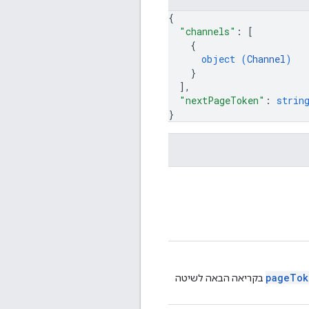
{
"channels"
: 
[
{
object (
Channel
)
}
]
,
"nextPageToken"
: 
strin
}
pageTok
בקריאה הבאה לשיטה