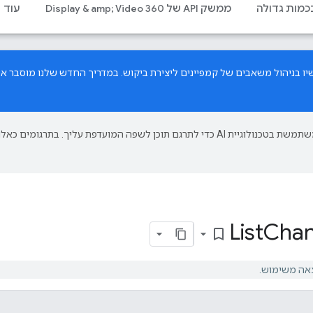
בכמות גדולה
ממשק API של Display & amp; Video 360
עוד
במדריך החדש
שלנו מוסבר איך
‫Google משתמשת בטכנולוגיית AI כדי לתרגם תוכן לשפה המועדפת עליך. בתרגומים כאלו
List
Chan
bookmark_border