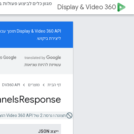
מגוון כלים לביצוע פעולות 
Display & Video 360
‫Display & Video 360 API תומך עכשיו בניהול משאבים של קמפיינים ליצירת ביקוש.
ליצירת ביקוש.
עשויות להיות שגיאות.
דף הבית
מוצרים
DV360 API
nels
Response
תצוגה ו גרסה 2 של Video 360 API הוצאה משימוש.
ייצוג JSON