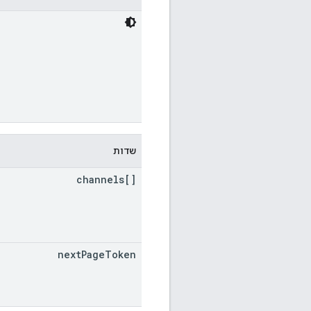
שדות
channels[]
next
Page
Token