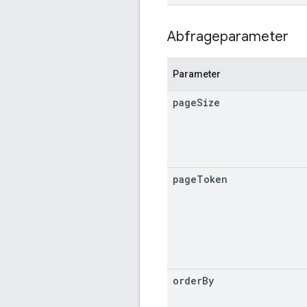
Abfrageparameter
Parameter
page
Size
page
Token
order
By