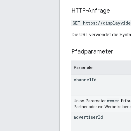
HTTP-Anfrage
GET https://displayvide
Die URL verwendet die Synt
Pfadparameter
Parameter
channel
Id
owner
Union-Parameter
. Erfo
Partner oder ein Werbetreibend
advertiser
Id