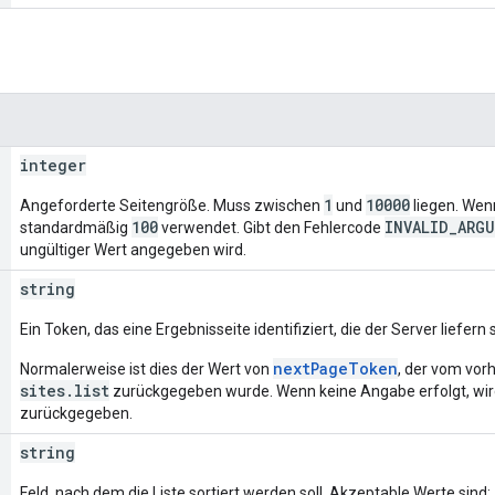
integer
1
10000
Angeforderte Seitengröße. Muss zwischen
und
liegen. Wen
100
INVALID_ARG
standardmäßig
verwendet. Gibt den Fehlercode
ungültiger Wert angegeben wird.
string
Ein Token, das eine Ergebnisseite identifiziert, die der Server liefern s
nextPageToken
Normalerweise ist dies der Wert von
, der vom vor
sites.list
zurückgegeben wurde. Wenn keine Angabe erfolgt, wird
zurückgegeben.
string
Feld, nach dem die Liste sortiert werden soll. Akzeptable Werte sind: