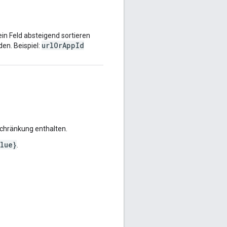
in Feld absteigend sortieren
urlOrAppId
en. Beispiel:
schränkung enthalten.
lue}
.