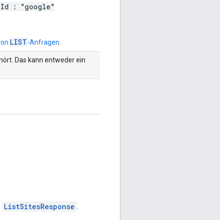
pId : "google"
LIST
 von
-Anfragen
.
ehört. Das kann entweder ein
n
ListSitesResponse
.