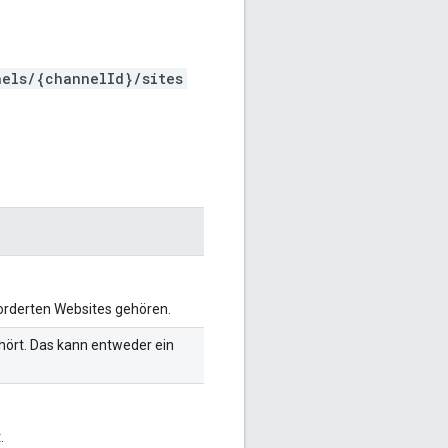
nels/{channelId}/sites
forderten Websites gehören.
ehört. Das kann entweder ein
.