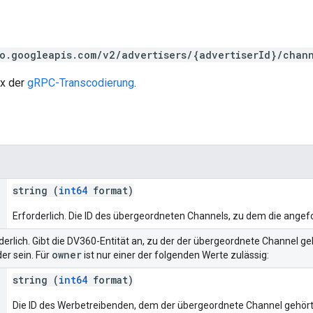
o.googleapis.com/v2/advertisers/{advertiserId}/chan
ax der
gRPC-Transcodierung
.
string (
int64
format)
Erforderlich. Die ID des übergeordneten Channels, zu dem die ange
rderlich. Gibt die DV360-Entität an, zu der der übergeordnete Channel g
owner
er sein. Für
ist nur einer der folgenden Werte zulässig:
string (
int64
format)
Die ID des Werbetreibenden, dem der übergeordnete Channel gehört