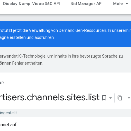
Display & amp; Video 360 API
Bid Manager API
Mehr
terstützt jetzt die Verwaltung von Demand Gen-Ressourcen.
In unserem 
gne erstellen und ausführen.
erwendet KI-Technologie, um Inhalte in Ihre bevorzugte Sprache zu
önnen Fehler enthalten.
API
tisers
.
channels
.
sites
.
list
bookmark_border
ngestellt.
nnel auf.