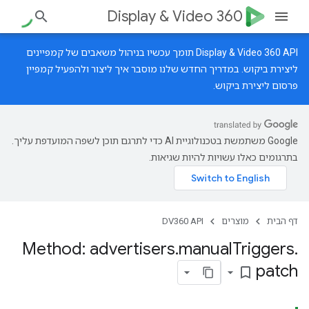
Display & Video 360
‫Display & Video 360 API תומך עכשיו בניהול משאבים של קמפיינים
ליצירת ביקוש.
במדריך החדש
שלנו מוסבר איך ליצור ולהפעיל קמפיין
פרסום ליצירת ביקוש.
‫Google משתמשת בטכנולוגיית AI כדי לתרגם תוכן לשפה המועדפת עליך.
בתרגומים כאלו עשויות להיות שגיאות.
דף הבית
מוצרים
DV360 API
Method: advertisers
.
manual
Triggers
.
patch
bookmark_border