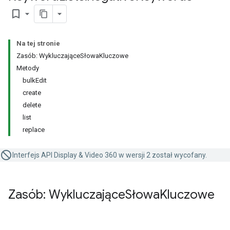
bookmark_border
Na tej stronie
Zasób: WykluczająceSłowaKluczowe
Metody
bulkEdit
create
delete
list
replace
Interfejs API Display & Video 360 w wersji 2 został wycofany.
Zasób: Wykluczające
Słowa
Kluczowe