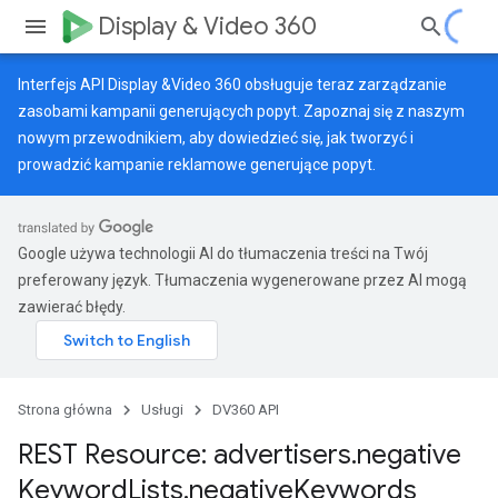
Display & Video 360
Interfejs API Display &Video 360 obsługuje teraz zarządzanie
zasobami kampanii generujących popyt. Zapoznaj się z naszym
nowym przewodnikiem
, aby dowiedzieć się, jak tworzyć i
prowadzić kampanie reklamowe generujące popyt.
Google używa technologii AI do tłumaczenia treści na Twój
preferowany język. Tłumaczenia wygenerowane przez AI mogą
zawierać błędy.
Strona główna
Usługi
DV360 API
REST Resource: advertisers
.
negative
Keyword
Lists
.
negative
Keywords