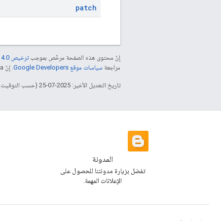
patch
إنّ محتوى هذه الصفحة مرخّص بموجب
ترخيص Creative Commons Attribution 4.0‏
مراجعة
سياسات موقع Google Developers‏
. إنّ Java هي علامة تجارية مسجَّلة لشركة Oracle و/أو شركائها التابعين.
تاريخ التعديل الأخير: 2025-07-25 (حسب التوقيت العالمي المتفَّق عليه)
المدونة
تفضل بزيارة مدونتنا للحصول على
الإعلانات المهمة.