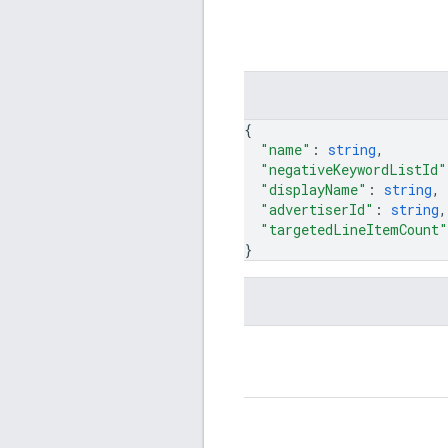
{
"name"
: 
string
,
"negativeKeywordListId"
"displayName"
: 
string
,
"advertiserId"
: 
string
,
"targetedLineItemCount"
}