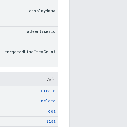
display
Name
advertiser
Id
targeted
Line
Item
Count
الطُرق
create
delete
get
list