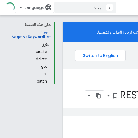
/
على هذه الصفحة
ية لزيادة الطلب وتشغيلها.
المورد:
NegativeKeywordList
الطُرق
create
delete
get
list
patch
RES
bookmark_border