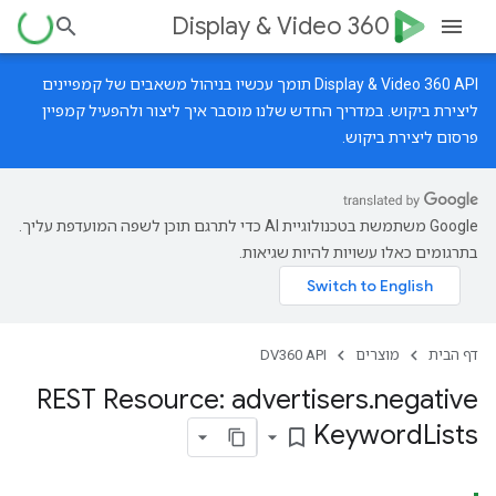
Display & Video 360
‫Display & Video 360 API תומך עכשיו בניהול משאבים של קמפיינים
ליצירת ביקוש.
במדריך החדש
שלנו מוסבר איך ליצור ולהפעיל קמפיין
פרסום ליצירת ביקוש.
‫Google משתמשת בטכנולוגיית AI כדי לתרגם תוכן לשפה המועדפת עליך.
בתרגומים כאלו עשויות להיות שגיאות.
דף הבית
מוצרים
DV360 API
REST Resource: advertisers
.
negative
Keyword
Lists
bookmark_border