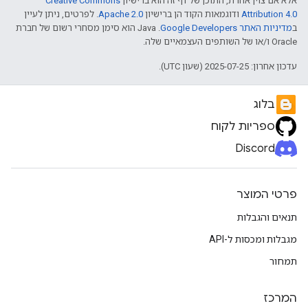
אלא אם צוין אחרת, התוכן של דף זה הוא ברישיון
Creative Commons
Attribution 4.0
ודוגמאות הקוד הן ברישיון
Apache 2.0
. לפרטים, ניתן לעיין
ב
מדיניות האתר Google Developers‏
.‏ Java הוא סימן מסחרי רשום של חברת
Oracle ו/או של השותפים העצמאיים שלה.
עדכון אחרון: 2025-07-25 (שעון UTC).
בלוג
ספריות לקוח
Discord
פרטי המוצר
תנאים והגבלות
מגבלות ומכסות ל-API
תמחור
המרכז